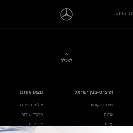
ת המותג
למעלה
מרצדס-בנץ ישראל
מצאו אותנו
שירות לקוחות
אולמות תצוגה
אודות
מרכזי שירות
עיצוב
צור קשר