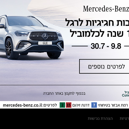
טכנולוגיה, חדשנות, בטיחות וקיימות
מגזין מרצדס-בנץ
ספרי רכב מרצדס-בנץ
נתוני זיהום אוויר וצריכת דלק וחשמל
נתוני תווית צמיגים
מחירון חלפים
קריאה חוזרת
הודעה על הטבות לרכבי מרצדס בהסדר
פשרה בתצ 56447-02-19
הסדר פשרה בתצ 56447-02-19
תקנון ימי מכירות 120 לכלמוביל
רטיות
הצהרת נגישות