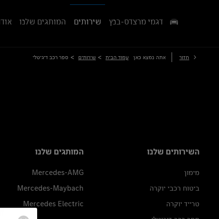
דגמי מרצדס-בנץ
שירותים
המותגים שלנו
אודו
>
>
חזור
אתה נמצא כאן
עמוד הבית
שירותים
ספר רכב דיגיטלי
השירותים שלנו
המותגים שלנו
מימון
Mercedes-AMG
ביטוח רכבי יוקרה
Mercedes-Maybach
טרייד יוקרה
Mercedes Electric