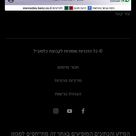
מרכזי שירות
צור קשר
© כל הזכויות שמורות לקבוצת כלמוביל
תנאי שימוש
מדיניות פרטיות
הצהרת נגישות
המידע והנתונים המופיעים באתר זה מתייחסים למגוון