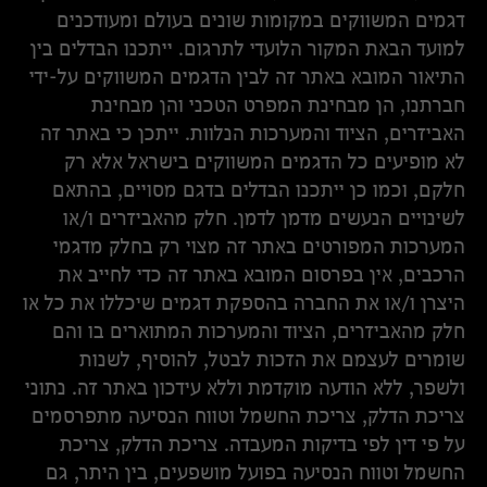
דגמים המשווקים במקומות שונים בעולם ומעודכנים
למועד הבאת המקור הלועדי לתרגום. ייתכנו הבדלים בין
התיאור המובא באתר זה לבין הדגמים המשווקים על-ידי
חברתנו, הן מבחינת המפרט הטכני והן מבחינת
האביזרים, הציוד והמערכות הנלוות. ייתכן כי באתר זה
לא מופיעים כל הדגמים המשווקים בישראל אלא רק
חלקם, וכמו כן ייתכנו הבדלים בדגם מסויים, בהתאם
לשינויים הנעשים מדמן לדמן. חלק מהאביזרים ו/או
המערכות המפורטים באתר זה מצוי רק בחלק מדגמי
הרכבים, אין בפרסום המובא באתר זה כדי לחייב את
היצרן ו/או את החברה בהספקת דגמים שיכללו את כל או
חלק מהאביזרים, הציוד והמערכות המתוארים בו והם
שומרים לעצמם את הזכות לבטל, להוסיף, לשנות
ולשפר, ללא הודעה מוקדמת וללא עידכון באתר זה. נתוני
צריכת הדלק, צריכת החשמל וטווח הנסיעה מתפרסמים
על פי דין לפי בדיקות המעבדה. צריכת הדלק, צריכת
החשמל וטווח הנסיעה בפועל מושפעים, בין היתר, גם