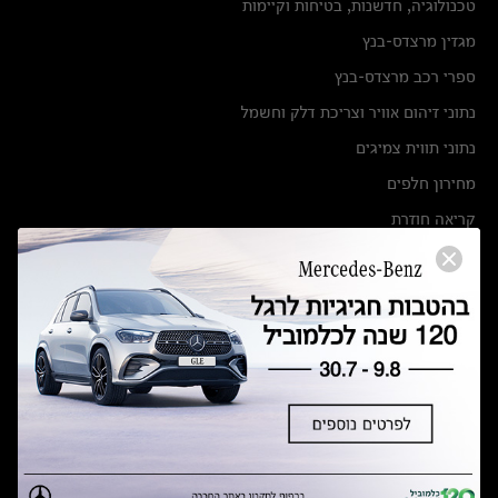
טכנולוגיה, חדשנות, בטיחות וקיימות
מגזין מרצדס-בנץ
ספרי רכב מרצדס-בנץ
נתוני זיהום אוויר וצריכת דלק וחשמל
נתוני תווית צמיגים
מחירון חלפים
קריאה חוזרת
הודעה על הטבות לרכבי מרצדס בהסדר פשרה בתצ 56447-02-19
הסדר פשרה בתצ 56447-02-19
תקנון ימי מכירות 120 לכלמוביל
מצאו אותנו
אולמות תצוגה