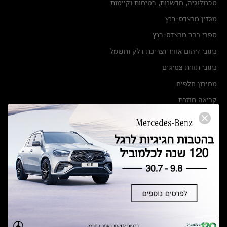
טכנולוגיה, חדשנות, בטיחות וקיימות
מגזין מרצדס-בנץ
ספרי רכב מרצדס-בנץ
נתוני זיהום אוויר וצריכת דלק וחשמל
נתוני תווית צמיגים
מחירון חלפים
קריאה חוזרת
הודעה על הטבות לרכבי מרצדס בהסדר פשרה בתצ 56447-02-19
הסדר פשרה בתצ 56447-02-19
תקנון ימי מכירות 120 לכלמוביל
מצאו אותנו
אולמות תצוגה