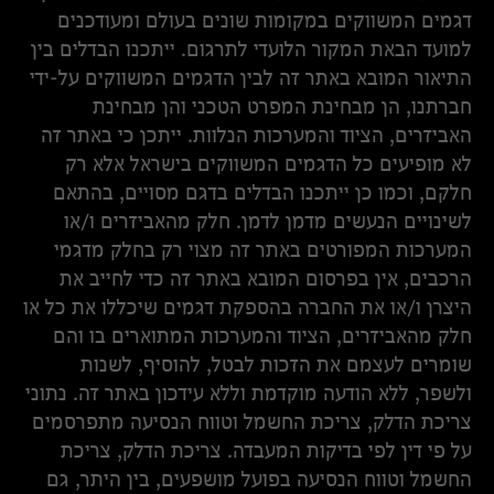
דגמים המשווקים במקומות שונים בעולם ומעודכנים
למועד הבאת המקור הלועדי לתרגום. ייתכנו הבדלים בין
התיאור המובא באתר זה לבין הדגמים המשווקים על-ידי
חברתנו, הן מבחינת המפרט הטכני והן מבחינת
האביזרים, הציוד והמערכות הנלוות. ייתכן כי באתר זה
לא מופיעים כל הדגמים המשווקים בישראל אלא רק
חלקם, וכמו כן ייתכנו הבדלים בדגם מסויים, בהתאם
לשינויים הנעשים מדמן לדמן. חלק מהאביזרים ו/או
המערכות המפורטים באתר זה מצוי רק בחלק מדגמי
הרכבים, אין בפרסום המובא באתר זה כדי לחייב את
היצרן ו/או את החברה בהספקת דגמים שיכללו את כל או
חלק מהאביזרים, הציוד והמערכות המתוארים בו והם
שומרים לעצמם את הזכות לבטל, להוסיף, לשנות
ולשפר, ללא הודעה מוקדמת וללא עידכון באתר זה. נתוני
צריכת הדלק, צריכת החשמל וטווח הנסיעה מתפרסמים
על פי דין לפי בדיקות המעבדה. צריכת הדלק, צריכת
החשמל וטווח הנסיעה בפועל מושפעים, בין היתר, גם