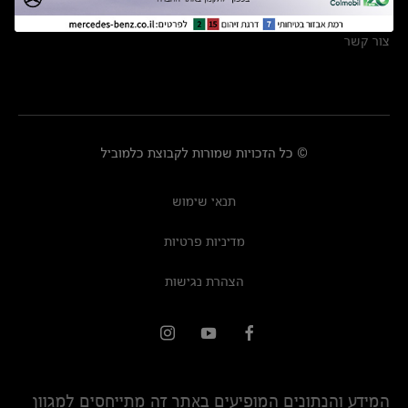
מרכזי שירות
צור קשר
© כל הזכויות שמורות לקבוצת כלמוביל
תנאי שימוש
מדיניות פרטיות
הצהרת נגישות
המידע והנתונים המופיעים באתר זה מתייחסים למגוון