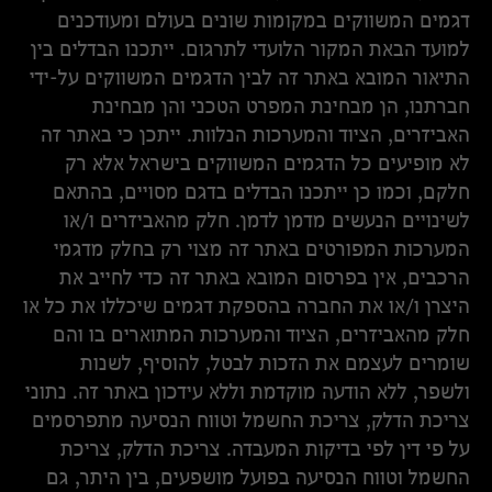
דגמים המשווקים במקומות שונים בעולם ומעודכנים
למועד הבאת המקור הלועדי לתרגום. ייתכנו הבדלים בין
התיאור המובא באתר זה לבין הדגמים המשווקים על-ידי
חברתנו, הן מבחינת המפרט הטכני והן מבחינת
האביזרים, הציוד והמערכות הנלוות. ייתכן כי באתר זה
לא מופיעים כל הדגמים המשווקים בישראל אלא רק
חלקם, וכמו כן ייתכנו הבדלים בדגם מסויים, בהתאם
לשינויים הנעשים מדמן לדמן. חלק מהאביזרים ו/או
המערכות המפורטים באתר זה מצוי רק בחלק מדגמי
הרכבים, אין בפרסום המובא באתר זה כדי לחייב את
היצרן ו/או את החברה בהספקת דגמים שיכללו את כל או
חלק מהאביזרים, הציוד והמערכות המתוארים בו והם
שומרים לעצמם את הזכות לבטל, להוסיף, לשנות
ולשפר, ללא הודעה מוקדמת וללא עידכון באתר זה. נתוני
צריכת הדלק, צריכת החשמל וטווח הנסיעה מתפרסמים
על פי דין לפי בדיקות המעבדה. צריכת הדלק, צריכת
החשמל וטווח הנסיעה בפועל מושפעים, בין היתר, גם