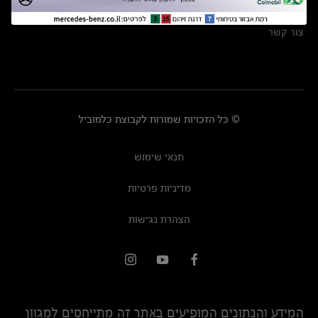
מרכזי שירות
צור קשר
© כל הזכויות שמורות לקבוצת כלמוביל
תנאי שימוש
מדיניות פרטיות
הצהרת נגישות
המידע והנתונים המופיעים באתר זה מתייחסים למגוון