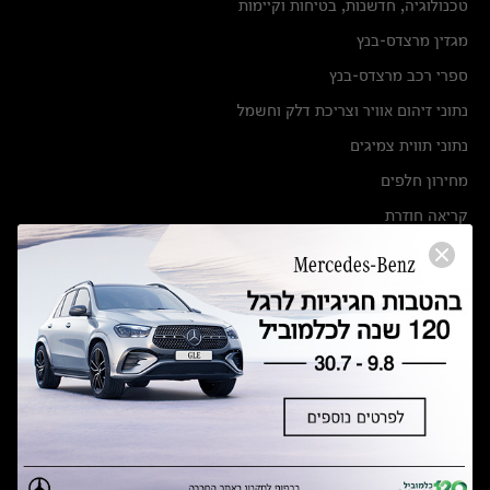
טכנולוגיה, חדשנות, בטיחות וקיימות
מגזין מרצדס-בנץ
ספרי רכב מרצדס-בנץ
נתוני זיהום אוויר וצריכת דלק וחשמל
נתוני תווית צמיגים
מחירון חלפים
קריאה חוזרת
הודעה על הטבות לרכבי מרצדס בהסדר פשרה בתצ 56447-02-19
הסדר פשרה בתצ 56447-02-19
תקנון ימי מכירות 120 לכלמוביל
מצאו אותנו
אולמות תצוגה