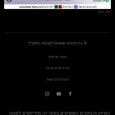
מרכזי שירות
צור קשר
© כל הזכויות שמורות לקבוצת כלמוביל
תנאי שימוש
מדיניות פרטיות
הצהרת נגישות
המידע והנתונים המופיעים באתר זה מתייחסים למגוון