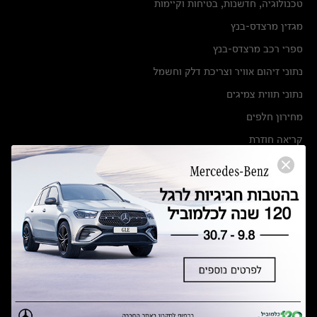
טכנולוגיה, חדשנות, בטיחות וקיימות
מגזין מרצדס-בנץ
ספרי רכב מרצדס-בנץ
נתוני זיהום אוויר וצריכת דלק וחשמל
נתוני תווית צמיגים
מחירון חלפים
קריאה חוזרת
הודעה על הטבות לרכבי מרצדס בהסדר פשרה בתצ 56447-02-19
הסדר פשרה בתצ 56447-02-19
תקנון ימי מכירות 120 לכלמוביל
מצאו אותנו
אולמות תצוגה