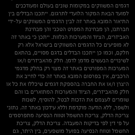
דגמים המשווקים במקומות שונים בעולם ומעודכנים
למועד הבאת המקור הלועדי לתרגום. ייתכנו הבדלים בין
התיאור המובא באתר זה לבין הדגמים המשווקים על-ידי
חברתנו, הן מבחינת המפרט הטכני והן מבחינת
האביזרים, הציוד והמערכות הנלוות. ייתכן כי באתר זה
לא מופיעים כל הדגמים המשווקים בישראל אלא רק
חלקם, וכמו כן ייתכנו הבדלים בדגם מסויים, בהתאם
לשינויים הנעשים מדמן לדמן. חלק מהאביזרים ו/או
המערכות המפורטים באתר זה מצוי רק בחלק מדגמי
הרכבים, אין בפרסום המובא באתר זה כדי לחייב את
היצרן ו/או את החברה בהספקת דגמים שיכללו את כל או
חלק מהאביזרים, הציוד והמערכות המתוארים בו והם
שומרים לעצמם את הזכות לבטל, להוסיף, לשנות
ולשפר, ללא הודעה מוקדמת וללא עידכון באתר זה. נתוני
צריכת הדלק, צריכת החשמל וטווח הנסיעה מתפרסמים
על פי דין לפי בדיקות המעבדה. צריכת הדלק, צריכת
החשמל וטווח הנסיעה בפועל מושפעים, בין היתר, גם