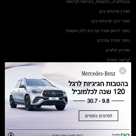
טכנולוגיה, חדשנות, בטיחות וקיימות
מגזין מרצדס-בנץ
ספרי רכב מרצדס-בנץ
נתוני זיהום אוויר וצריכת דלק וחשמל
נתוני תווית צמיגים
מחירון חלפים
קריאה חוזרת
הודעה על הטבות לרכבי מרצדס בהסדר פשרה בתצ 56447-02-19
הסדר פשרה בתצ 56447-02-19
תקנון ימי מכירות 120 לכלמוביל
מצאו אותנו
אולמות תצוגה