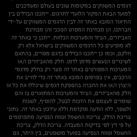
דגמים המשווקים במקומות שונים בעולם ומעודכנים
למועד הבאת המקור הלועדי לתרגום. ייתכנו הבדלים בין
התיאור המובא באתר זה לבין הדגמים המשווקים על-ידי
חברתנו, הן מבחינת המפרט הטכני והן מבחינת
האביזרים, הציוד והמערכות הנלוות. ייתכן כי באתר זה
לא מופיעים כל הדגמים המשווקים בישראל אלא רק
חלקם, וכמו כן ייתכנו הבדלים בדגם מסויים, בהתאם
לשינויים הנעשים מדמן לדמן. חלק מהאביזרים ו/או
המערכות המפורטים באתר זה מצוי רק בחלק מדגמי
הרכבים, אין בפרסום המובא באתר זה כדי לחייב את
היצרן ו/או את החברה בהספקת דגמים שיכללו את כל או
חלק מהאביזרים, הציוד והמערכות המתוארים בו והם
שומרים לעצמם את הזכות לבטל, להוסיף, לשנות
ולשפר, ללא הודעה מוקדמת וללא עידכון באתר זה. נתוני
צריכת הדלק, צריכת החשמל וטווח הנסיעה מתפרסמים
על פי דין לפי בדיקות המעבדה. צריכת הדלק, צריכת
החשמל וטווח הנסיעה בפועל מושפעים, בין היתר, גם