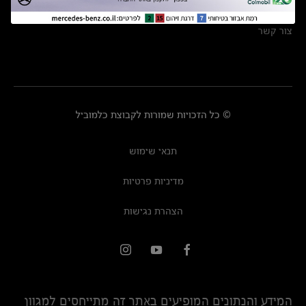
מרכזי שירות
צור קשר
© כל הזכויות שמורות לקבוצת כלמוביל
תנאי שימוש
מדיניות פרטיות
הצהרת נגישות
המידע והנתונים המופיעים באתר זה מתייחסים למגוון