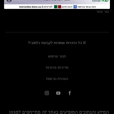
מרכזי שירות
צור קשר
© כל הזכויות שמורות לקבוצת כלמוביל
תנאי שימוש
מדיניות פרטיות
הצהרת נגישות
המידע והנתונים המופיעים באתר זה מתייחסים למגוון