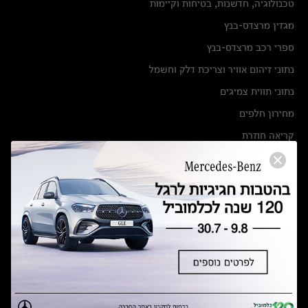
טכנולוגיה, חדשנות, בטיחות וקיימות
מגזין מרצדס-בנץ
ספרי רכב מרצדס-בנץ
נתוני זיהום אוויר וצריכת דלק וחשמל
נתוני תווית צמיגים
מחירון חלפים
קריאה חוזרת
הודעה על הטבות לרכבי מרצדס בהסדר פשרה בתצ 56447-02-19
הסדר פשרה בתצ 56447-02-19
תקנון ימי מכירות 120 לכלמוביל
מצאו אותנו
אולמות תצוגה