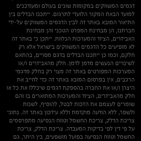
דגמים המשווקים במקומות שונים בעולם ומעודכנים
למועד הבאת המקור הלועדי לתרגום. ייתכנו הבדלים בין
התיאור המובא באתר זה לבין הדגמים המשווקים על-ידי
חברתנו, הן מבחינת המפרט הטכני והן מבחינת
האביזרים, הציוד והמערכות הנלוות. ייתכן כי באתר זה
לא מופיעים כל הדגמים המשווקים בישראל אלא רק
חלקם, וכמו כן ייתכנו הבדלים בדגם מסויים, בהתאם
לשינויים הנעשים מדמן לדמן. חלק מהאביזרים ו/או
המערכות המפורטים באתר זה מצוי רק בחלק מדגמי
הרכבים, אין בפרסום המובא באתר זה כדי לחייב את
היצרן ו/או את החברה בהספקת דגמים שיכללו את כל או
חלק מהאביזרים, הציוד והמערכות המתוארים בו והם
שומרים לעצמם את הזכות לבטל, להוסיף, לשנות
ולשפר, ללא הודעה מוקדמת וללא עידכון באתר זה. נתוני
צריכת הדלק, צריכת החשמל וטווח הנסיעה מתפרסמים
על פי דין לפי בדיקות המעבדה. צריכת הדלק, צריכת
החשמל וטווח הנסיעה בפועל מושפעים, בין היתר, גם