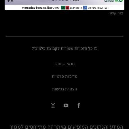
מרכזי שירות
צור קשר
© כל הזכויות שמורות לקבוצת כלמוביל
תנאי שימוש
מדיניות פרטיות
הצהרת נגישות
המידע והנתונים המופיעים באתר זה מתייחסים למגוון