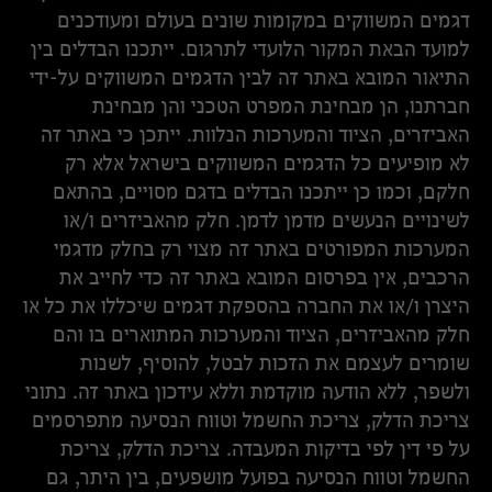
דגמים המשווקים במקומות שונים בעולם ומעודכנים
למועד הבאת המקור הלועדי לתרגום. ייתכנו הבדלים בין
התיאור המובא באתר זה לבין הדגמים המשווקים על-ידי
חברתנו, הן מבחינת המפרט הטכני והן מבחינת
האביזרים, הציוד והמערכות הנלוות. ייתכן כי באתר זה
לא מופיעים כל הדגמים המשווקים בישראל אלא רק
חלקם, וכמו כן ייתכנו הבדלים בדגם מסויים, בהתאם
לשינויים הנעשים מדמן לדמן. חלק מהאביזרים ו/או
המערכות המפורטים באתר זה מצוי רק בחלק מדגמי
הרכבים, אין בפרסום המובא באתר זה כדי לחייב את
היצרן ו/או את החברה בהספקת דגמים שיכללו את כל או
חלק מהאביזרים, הציוד והמערכות המתוארים בו והם
שומרים לעצמם את הזכות לבטל, להוסיף, לשנות
ולשפר, ללא הודעה מוקדמת וללא עידכון באתר זה. נתוני
צריכת הדלק, צריכת החשמל וטווח הנסיעה מתפרסמים
על פי דין לפי בדיקות המעבדה. צריכת הדלק, צריכת
החשמל וטווח הנסיעה בפועל מושפעים, בין היתר, גם