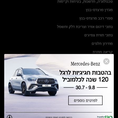
טכנולוגיה, חדשנות, בטיחות וקיימות
מגזין מרצדס-בנץ
ספרי רכב מרצדס-בנץ
נתוני זיהום אוויר וצריכת דלק וחשמל
נתוני תווית צמיגים
מחירון חלפים
קריאה חוזרת
הודעה על הטבות לרכבי מרצדס בהסדר פשרה בתצ 56447-02-19
הסדר פשרה בתצ 56447-02-19
תקנון ימי מכירות 120 לכלמוביל
מצאו אותנו
אולמות תצוגה