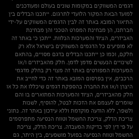
דגמים המשווקים במקומות שונים בעולם ומעודכנים
למועד הבאת המקור הלועדי לתרגום. ייתכנו הבדלים בין
התיאור המובא באתר זה לבין הדגמים המשווקים על-ידי
חברתנו, הן מבחינת המפרט הטכני והן מבחינת
האביזרים, הציוד והמערכות הנלוות. ייתכן כי באתר זה
לא מופיעים כל הדגמים המשווקים בישראל אלא רק
חלקם, וכמו כן ייתכנו הבדלים בדגם מסויים, בהתאם
לשינויים הנעשים מדמן לדמן. חלק מהאביזרים ו/או
המערכות המפורטים באתר זה מצוי רק בחלק מדגמי
הרכבים, אין בפרסום המובא באתר זה כדי לחייב את
היצרן ו/או את החברה בהספקת דגמים שיכללו את כל או
חלק מהאביזרים, הציוד והמערכות המתוארים בו והם
שומרים לעצמם את הזכות לבטל, להוסיף, לשנות
ולשפר, ללא הודעה מוקדמת וללא עידכון באתר זה. נתוני
צריכת הדלק, צריכת החשמל וטווח הנסיעה מתפרסמים
על פי דין לפי בדיקות המעבדה. צריכת הדלק, צריכת
החשמל וטווח הנסיעה בפועל מושפעים, בין היתר, גם