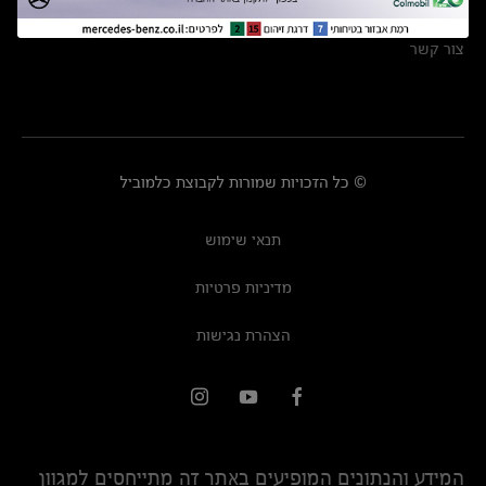
מרכזי שירות
צור קשר
© כל הזכויות שמורות לקבוצת כלמוביל
תנאי שימוש
מדיניות פרטיות
הצהרת נגישות
המידע והנתונים המופיעים באתר זה מתייחסים למגוון