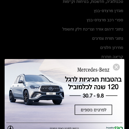
טכנולוגיה, חדשנות, בטיחות וקיימות
מגזין מרצדס-בנץ
ספרי רכב מרצדס-בנץ
נתוני זיהום אוויר וצריכת דלק וחשמל
נתוני תווית צמיגים
מחירון חלפים
קריאה חוזרת
הודעה על הטבות לרכבי מרצדס בהסדר פשרה בתצ 56447-02-19
הסדר פשרה בתצ 56447-02-19
תקנון ימי מכירות 120 לכלמוביל
מצאו אותנו
אולמות תצוגה