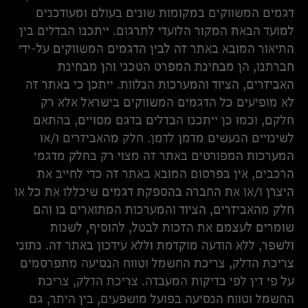
דגמים המשווקים במקומות שונים בעולם ומעודכנים
למועד הבאת המקור הלועדי לתרגום. ייתכנו הבדלים בין
התיאור המובא באתר זה לבין הדגמים המשווקים על-ידי
חברתנו, הן מבחינת המפרט הטכני והן מבחינת
האביזרים, הציוד והמערכות הנלוות. ייתכן כי באתר זה
לא מופיעים כל הדגמים המשווקים בישראל אלא רק
חלקם, וכמו כן ייתכנו הבדלים בדגם מסויים, בהתאם
לשינויים הנעשים מדמן לדמן. חלק מהאביזרים ו/או
המערכות המפורטים באתר זה מצוי רק בחלק מדגמי
הרכבים, אין בפרסום המובא באתר זה כדי לחייב את
היצרן ו/או את החברה בהספקת דגמים שיכללו את כל או
חלק מהאביזרים, הציוד והמערכות המתוארים בו והם
שומרים לעצמם את הזכות לבטל, להוסיף, לשנות
ולשפר, ללא הודעה מוקדמת וללא עידכון באתר זה. נתוני
צריכת הדלק, צריכת החשמל וטווח הנסיעה מתפרסמים
על פי דין לפי בדיקות המעבדה. צריכת הדלק, צריכת
החשמל וטווח הנסיעה בפועל מושפעים, בין היתר, גם