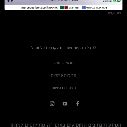
מרכזי שירות
צור קשר
© כל הזכויות שמורות לקבוצת כלמוביל
תנאי שימוש
מדיניות פרטיות
הצהרת נגישות
המידע והנתונים המופיעים באתר זה מתייחסים למגוון