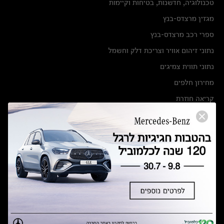
טכנולוגיה, חדשנות, בטיחות וקיימות
מגזין מרצדס-בנץ
ספרי רכב מרצדס-בנץ
נתוני זיהום אוויר וצריכת דלק וחשמל
נתוני תווית צמיגים
מחירון חלפים
קריאה חוזרת
הודעה על הטבות לרכבי מרצדס בהסדר פשרה בתצ 56447-02-19
הסדר פשרה בתצ 56447-02-19
תקנון ימי מכירות 120 לכלמוביל
מצאו אותנו
אולמות תצוגה