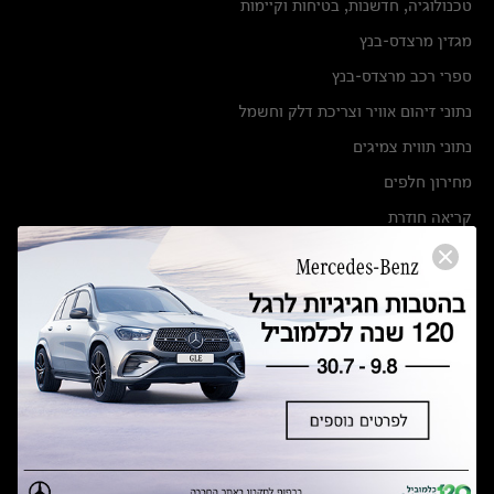
טכנולוגיה, חדשנות, בטיחות וקיימות
מגזין מרצדס-בנץ
ספרי רכב מרצדס-בנץ
נתוני זיהום אוויר וצריכת דלק וחשמל
נתוני תווית צמיגים
מחירון חלפים
קריאה חוזרת
הודעה על הטבות לרכבי מרצדס בהסדר פשרה בתצ 56447-02-19
הסדר פשרה בתצ 56447-02-19
תקנון ימי מכירות 120 לכלמוביל
מצאו אותנו
אולמות תצוגה