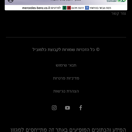
מרכזי שירות
צור קשר
© כל הזכויות שמורות לקבוצת כלמוביל
תנאי שימוש
מדיניות פרטיות
הצהרת נגישות
המידע והנתונים המופיעים באתר זה מתייחסים למגוון