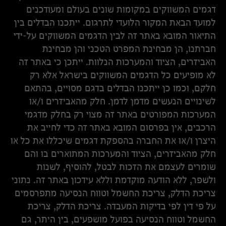
דגמים המשווקים במקומות שונים בעולם ומעודכנים
למועד הבאת המקור הלועדי לתרגום. ייתכנו הבדלים בין
התיאור המובא באתר זה לבין הדגמים המשווקים על-ידי
חברתנו, הן מבחינת המפרט הטכני והן מבחינת
האביזרים, הציוד והמערכות הנלוות. ייתכן כי באתר זה
לא מופיעים כל הדגמים המשווקים בישראל אלא רק
חלקם, וכמו כן ייתכנו הבדלים בדגם מסויים, בהתאם
לשינויים הנעשים מדמן לדמן. חלק מהאביזרים ו/או
המערכות המפורטים באתר זה מצוי רק בחלק מדגמי
הרכבים, אין בפרסום המובא באתר זה כדי לחייב את
היצרן ו/או את החברה בהספקת דגמים שיכללו את כל או
חלק מהאביזרים, הציוד והמערכות המתוארים בו והם
שומרים לעצמם את הזכות לבטל, להוסיף, לשנות
ולשפר, ללא הודעה מוקדמת וללא עידכון באתר זה. נתוני
צריכת הדלק, צריכת החשמל וטווח הנסיעה מתפרסמים
על פי דין לפי בדיקות המעבדה. צריכת הדלק, צריכת
החשמל וטווח הנסיעה בפועל מושפעים, בין היתר, גם