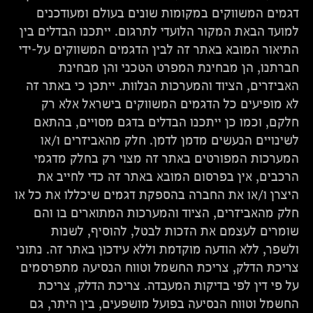
דגמים המשווקים במקומות שונים בעולם ומעודכנים
למועד הבאת המקור הלועדי לתרגום. ייתכנו הבדלים בין
התיאור המובא באתר זה לבין הדגמים המשווקים על-ידי
חברתנו, הן מבחינת המפרט הטכני והן מבחינת
האביזרים, הציוד והמערכות הנלוות. ייתכן כי באתר זה
לא מופיעים כל הדגמים המשווקים בישראל אלא רק
חלקם, וכמו כן ייתכנו הבדלים בדגם מסויים, בהתאם
לשינויים הנעשים מדמן לדמן. חלק מהאביזרים ו/או
המערכות המפורטים באתר זה מצוי רק בחלק מדגמי
הרכבים, אין בפרסום המובא באתר זה כדי לחייב את
היצרן ו/או את החברה בהספקת דגמים שיכללו את כל או
חלק מהאביזרים, הציוד והמערכות המתוארים בו והם
שומרים לעצמם את הזכות לבטל, להוסיף, לשנות
ולשפר, ללא הודעה מוקדמת וללא עידכון באתר זה. נתוני
צריכת הדלק, צריכת החשמל וטווח הנסיעה מתפרסמים
על פי דין לפי בדיקות המעבדה. צריכת הדלק, צריכת
החשמל וטווח הנסיעה בפועל מושפעים, בין היתר, גם