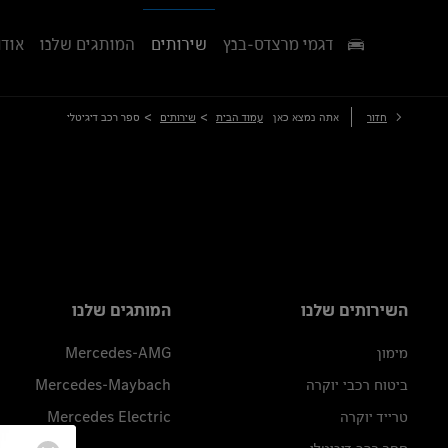
דגמי מרצדס-בנץ
שירותים
המותגים שלנו
אודו
>
>
חזור
אתה נמצא כאן
עמוד הבית
שירותים
ספר רכב דיגיטלי
השירותים שלנו
המותגים שלנו
מימון
Mercedes-AMG
ביטוח רכבי יוקרה
Mercedes-Maybach
טרייד יוקרה
Mercedes Electric