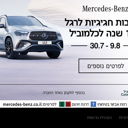
טכנולוגיה, חדשנות, בטיחות וקיימות
מגזין מרצדס-בנץ
ספרי רכב מרצדס-בנץ
נתוני זיהום אוויר וצריכת דלק וחשמל
נתוני תווית צמיגים
מחירון חלפים
קריאה חוזרת
הודעה על הטבות לרכבי מרצדס בהסדר
פשרה בתצ 56447-02-19
הסדר פשרה בתצ 56447-02-19
תקנון ימי מכירות 120 לכלמוביל
רטיות
הצהרת נגישות