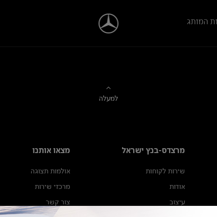
ת המותג
למעלה
מרצדס-בנץ ישראל
מצאו אותנו
שירות לקוחות
אולמות תצוגה
אודות
מרכזי שירות
עיצוב
צור קשר