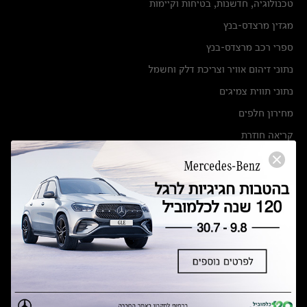
טכנולוגיה, חדשנות, בטיחות וקיימות
מגזין מרצדס-בנץ
ספרי רכב מרצדס-בנץ
נתוני זיהום אוויר וצריכת דלק וחשמל
נתוני תווית צמיגים
מחירון חלפים
קריאה חוזרת
הודעה על הטבות לרכבי מרצדס בהסדר פשרה בתצ 56447-02-19
הסדר פשרה בתצ 56447-02-19
תקנון ימי מכירות 120 לכלמוביל
מצאו אותנו
אולמות תצוגה