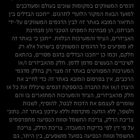
דגמים המשווקים במקומות שונים בעולם ומעודכנים
למועד הבאת המקור הלועדי לתרגום. ייתכנו הבדלים בין
התיאור המובא באתר זה לבין הדגמים המשווקים על-ידי
חברתנו, הן מבחינת המפרט הטכני והן מבחינת
האביזרים, הציוד והמערכות הנלוות. ייתכן כי באתר זה
לא מופיעים כל הדגמים המשווקים בישראל אלא רק
חלקם, וכמו כן ייתכנו הבדלים בדגם מסויים, בהתאם
לשינויים הנעשים מדמן לדמן. חלק מהאביזרים ו/או
המערכות המפורטים באתר זה מצוי רק בחלק מדגמי
הרכבים, אין בפרסום המובא באתר זה כדי לחייב את
היצרן ו/או את החברה בהספקת דגמים שיכללו את כל או
חלק מהאביזרים, הציוד והמערכות המתוארים בו והם
שומרים לעצמם את הזכות לבטל, להוסיף, לשנות
ולשפר, ללא הודעה מוקדמת וללא עידכון באתר זה. נתוני
צריכת הדלק, צריכת החשמל וטווח הנסיעה מתפרסמים
על פי דין לפי בדיקות המעבדה. צריכת הדלק, צריכת
החשמל וטווח הנסיעה בפועל מושפעים, בין היתר, גם