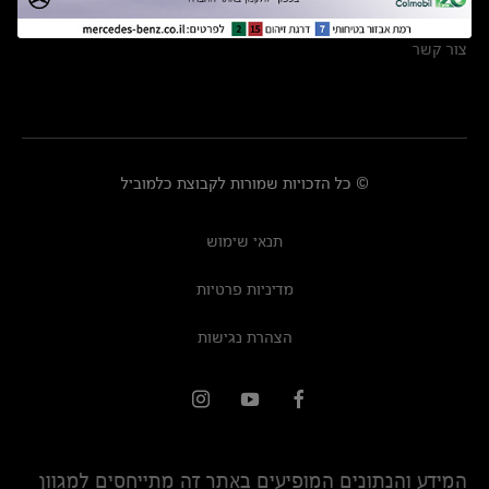
מרכזי שירות
צור קשר
© כל הזכויות שמורות לקבוצת כלמוביל
תנאי שימוש
מדיניות פרטיות
הצהרת נגישות
המידע והנתונים המופיעים באתר זה מתייחסים למגוון