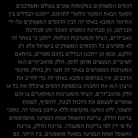
דגמים המשווקים במקומות שונים בעולם ומעודכנים
למועד הבאת המקור הלועדי לתרגום. ייתכנו הבדלים בין
התיאור המובא באתר זה לבין הדגמים המשווקים על-ידי
חברתנו, הן מבחינת המפרט הטכני והן מבחינת
האביזרים, הציוד והמערכות הנלוות. ייתכן כי באתר זה
לא מופיעים כל הדגמים המשווקים בישראל אלא רק
חלקם, וכמו כן ייתכנו הבדלים בדגם מסויים, בהתאם
לשינויים הנעשים מדמן לדמן. חלק מהאביזרים ו/או
המערכות המפורטים באתר זה מצוי רק בחלק מדגמי
הרכבים, אין בפרסום המובא באתר זה כדי לחייב את
היצרן ו/או את החברה בהספקת דגמים שיכללו את כל או
חלק מהאביזרים, הציוד והמערכות המתוארים בו והם
שומרים לעצמם את הזכות לבטל, להוסיף, לשנות
ולשפר, ללא הודעה מוקדמת וללא עידכון באתר זה. נתוני
צריכת הדלק, צריכת החשמל וטווח הנסיעה מתפרסמים
על פי דין לפי בדיקות המעבדה. צריכת הדלק, צריכת
החשמל וטווח הנסיעה בפועל מושפעים, בין היתר, גם