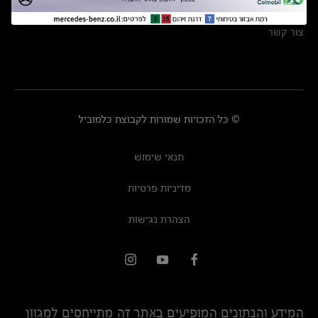
מרכזי שירות
צור קשר
© כל הזכויות שמורות לקבוצת כלמוביל
תנאי שימוש
מדיניות פרטיות
הצהרת נגישות
המידע והנתונים המופיעים באתר זה מתייחסים למגוון