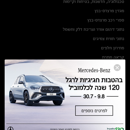
טכנולוגיה, חדשנות, בטיחות וקיימות
מגזין מרצדס-בנץ
ספרי רכב מרצדס-בנץ
נתוני זיהום אוויר וצריכת דלק וחשמל
נתוני תווית צמיגים
מחירון חלפים
קריאה חוזרת
הודעה על הטבות לרכבי מרצדס בהסדר פשרה בתצ 56447-02-19
הסדר פשרה בתצ 56447-02-19
תקנון ימי מכירות 120 לכלמוביל
מצאו אותנו
אולמות תצוגה