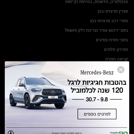
טכנולוגיה, חדשנות, בטיחות וקיימות
מגזין מרצדס-בנץ
ספרי רכב מרצדס-בנץ
נתוני זיהום אוויר וצריכת דלק וחשמל
נתוני תווית צמיגים
מחירון חלפים
קריאה חוזרת
הודעה על הטבות לרכבי מרצדס בהסדר פשרה בתצ 56447-02-19
הסדר פשרה בתצ 56447-02-19
תקנון ימי מכירות 120 לכלמוביל
מצאו אותנו
אולמות תצוגה