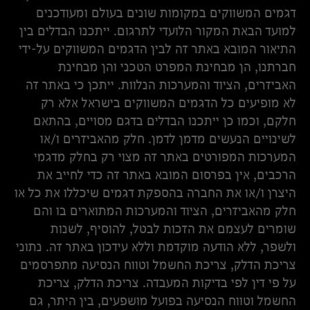
דגמים המשווקים במקומות שונים בעולם ומעודכנים
למועד הבאת המקור הלועדי לתרגום. ייתכנו הבדלים בין
התיאור המובא באתר זה לבין הדגמים המשווקים על-ידי
חברתנו, הן מבחינת המפרט הטכני והן מבחינת
האביזרים, הציוד והמערכות הנלוות. ייתכן כי באתר זה
לא מופיעים כל הדגמים המשווקים בישראל אלא רק
חלקם, וכמו כן ייתכנו הבדלים בדגם מסויים, בהתאם
לשינויים הנעשים מדמן לדמן. חלק מהאביזרים ו/או
המערכות המפורטים באתר זה מצוי רק בחלק מדגמי
הרכבים, אין בפרסום המובא באתר זה כדי לחייב את
היצרן ו/או את החברה בהספקת דגמים שיכללו את כל או
חלק מהאביזרים, הציוד והמערכות המתוארים בו והם
שומרים לעצמם את הזכות לבטל, להוסיף, לשנות
ולשפר, ללא הודעה מוקדמת וללא עידכון באתר זה. נתוני
צריכת הדלק, צריכת החשמל וטווח הנסיעה מתפרסמים
על פי דין לפי בדיקות המעבדה. צריכת הדלק, צריכת
החשמל וטווח הנסיעה בפועל מושפעים, בין היתר, גם