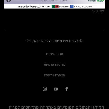
מרכזי שירות
צור קשר
© כל הזכויות שמורות לקבוצת כלמוביל
תנאי שימוש
מדיניות פרטיות
הצהרת נגישות
המידע והנתונים המופיעים באתר זה מתייחסים למגוון