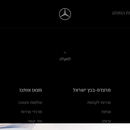
ת המותג
למעלה
מרצדס-בנץ ישראל
מצאו אותנו
שירות לקוחות
אולמות תצוגה
אודות
מרכזי שירות
עיצוב
צור קשר