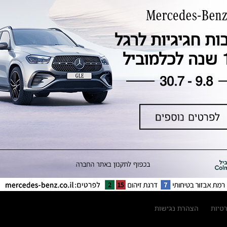
טכנולוגיה, חדשנות, בטיחות וקיימות
מגזין מרצדס-בנץ
ספרי רכב מרצדס-בנץ
נתוני זיהום אוויר וצריכת דלק וחשמל
נתוני תווית צמיגים
מחירון חלפים
קריאה חוזרת
הודעה על הטבות לרכבי מרצדס בהסדר
פשרה בתצ 56447-02-19
הסדר פשרה בתצ 56447-02-19
תקנון ימי מכירות 120 לכלמוביל
רטיות
הצהרת נגישות