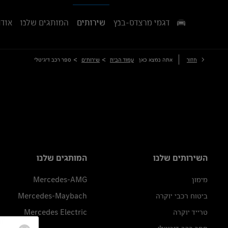
דגמי מרצדס-בנץ
שירותים
המותגים שלנו
אודו
>
>
חזור
אתה נמצא כאן
עמוד הבית
שירותים
ספר רכב דיגיטלי
השירותים שלנו
המותגים שלנו
מימון
Mercedes-AMG
ביטוח רכבי יוקרה
Mercedes-Maybach
טרייד יוקרה
Mercedes Electric