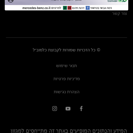
מרכזי שירות
צור קשר
© כל הזכויות שמורות לקבוצת כלמוביל
תנאי שימוש
מדיניות פרטיות
הצהרת נגישות
המידע והנתונים המופיעים באתר זה מתייחסים למגוון