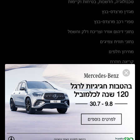
טכנולוגיה, חדשנות, בטיחות וקיימות
מגזין מרצדס-בנץ
ספרי רכב מרצדס-בנץ
נתוני זיהום אוויר וצריכת דלק וחשמל
נתוני תווית צמיגים
מחירון חלפים
קריאה חוזרת
הודעה על הטבות לרכבי מרצדס בהסדר פשרה בתצ 56447-02-19
הסדר פשרה בתצ 56447-02-19
תקנון ימי מכירות 120 לכלמוביל
מצאו אותנו
אולמות תצוגה