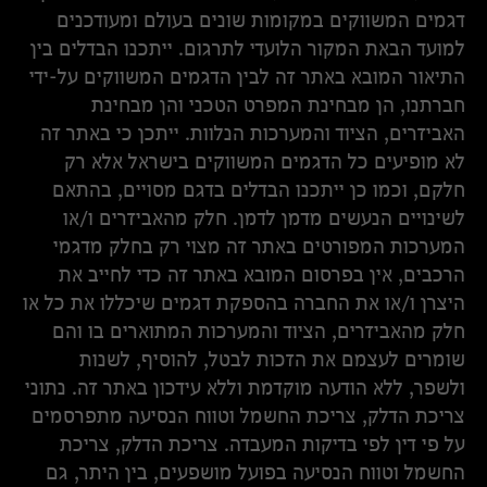
דגמים המשווקים במקומות שונים בעולם ומעודכנים
למועד הבאת המקור הלועדי לתרגום. ייתכנו הבדלים בין
התיאור המובא באתר זה לבין הדגמים המשווקים על-ידי
חברתנו, הן מבחינת המפרט הטכני והן מבחינת
האביזרים, הציוד והמערכות הנלוות. ייתכן כי באתר זה
לא מופיעים כל הדגמים המשווקים בישראל אלא רק
חלקם, וכמו כן ייתכנו הבדלים בדגם מסויים, בהתאם
לשינויים הנעשים מדמן לדמן. חלק מהאביזרים ו/או
המערכות המפורטים באתר זה מצוי רק בחלק מדגמי
הרכבים, אין בפרסום המובא באתר זה כדי לחייב את
היצרן ו/או את החברה בהספקת דגמים שיכללו את כל או
חלק מהאביזרים, הציוד והמערכות המתוארים בו והם
שומרים לעצמם את הזכות לבטל, להוסיף, לשנות
ולשפר, ללא הודעה מוקדמת וללא עידכון באתר זה. נתוני
צריכת הדלק, צריכת החשמל וטווח הנסיעה מתפרסמים
על פי דין לפי בדיקות המעבדה. צריכת הדלק, צריכת
החשמל וטווח הנסיעה בפועל מושפעים, בין היתר, גם