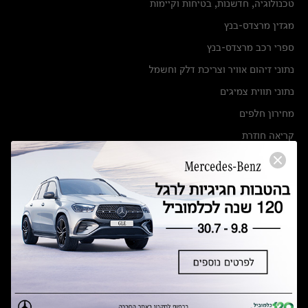
טכנולוגיה, חדשנות, בטיחות וקיימות
מגזין מרצדס-בנץ
ספרי רכב מרצדס-בנץ
נתוני זיהום אוויר וצריכת דלק וחשמל
נתוני תווית צמיגים
מחירון חלפים
קריאה חוזרת
הודעה על הטבות לרכבי מרצדס בהסדר פשרה בתצ 56447-02-19
הסדר פשרה בתצ 56447-02-19
תקנון ימי מכירות 120 לכלמוביל
מצאו אותנו
אולמות תצוגה