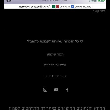
מרכזי שירות
צור קשר
© כל הזכויות שמורות לקבוצת כלמוביל
תנאי שימוש
מדיניות פרטיות
הצהרת נגישות
המידע והנתונים המופיעים באתר זה מתייחסים למגוון