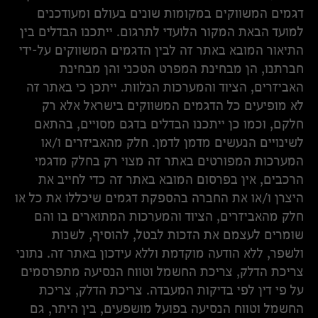
דגמים המשווקים במקומות שונים בעולם ומעודכנים
למועד הבאת המקור הלועדי לתרגום. ייתכנו הבדלים בין
התיאור המובא באתר זה לבין הדגמים המשווקים על-ידי
חברתנו, הן מבחינת המפרט הטכני והן מבחינת
האביזרים, הציוד והמערכות הנלוות. ייתכן כי באתר זה
לא מופיעים כל הדגמים המשווקים בישראל אלא רק
חלקם, וכמו כן ייתכנו הבדלים בדגם מסויים, בהתאם
לשינויים הנעשים מדמן לדמן. חלק מהאביזרים ו/או
המערכות המפורטים באתר זה מצוי רק בחלק מדגמי
הרכבים, אין בפרסום המובא באתר זה כדי לחייב את
היצרן ו/או את החברה בהספקת דגמים שיכללו את כל או
חלק מהאביזרים, הציוד והמערכות המתוארים בו והם
שומרים לעצמם את הזכות לבטל, להוסיף, לשנות
ולשפר, ללא הודעה מוקדמת וללא עידכון באתר זה. נתוני
צריכת הדלק, צריכת החשמל וטווח הנסיעה מתפרסמים
על פי דין לפי בדיקות המעבדה. צריכת הדלק, צריכת
החשמל וטווח הנסיעה בפועל מושפעים, בין היתר, גם