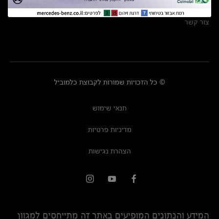
מרכזי שירות
צור קשר
© כל הזכויות שמורות לקבוצת כלמוביל
תנאי שימוש
מדיניות פרטיות
הצהרת נגישות
המידע והנתונים המופיעים באתר זה מתייחסים למגוון