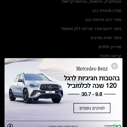
טכנולוגיה, חדשנות, בטיחות וקיימות
מגזין מרצדס-בנץ
ספרי רכב מרצדס-בנץ
נתוני זיהום אוויר וצריכת דלק וחשמל
נתוני תווית צמיגים
מחירון חלפים
קריאה חוזרת
הודעה על הטבות לרכבי מרצדס בהסדר פשרה בתצ 56447-02-19
הסדר פשרה בתצ 56447-02-19
תקנון ימי מכירות 120 לכלמוביל
מצאו אותנו
אולמות תצוגה