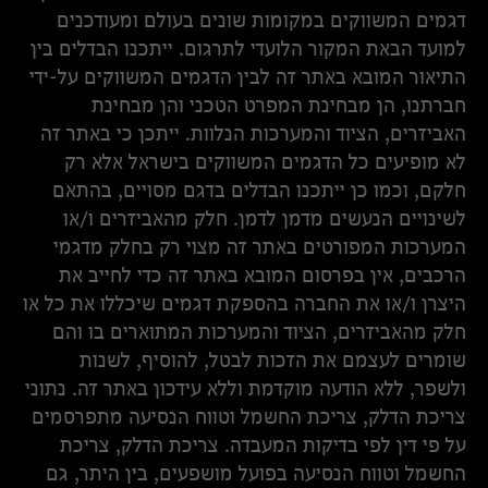
דגמים המשווקים במקומות שונים בעולם ומעודכנים
למועד הבאת המקור הלועדי לתרגום. ייתכנו הבדלים בין
התיאור המובא באתר זה לבין הדגמים המשווקים על-ידי
חברתנו, הן מבחינת המפרט הטכני והן מבחינת
האביזרים, הציוד והמערכות הנלוות. ייתכן כי באתר זה
לא מופיעים כל הדגמים המשווקים בישראל אלא רק
חלקם, וכמו כן ייתכנו הבדלים בדגם מסויים, בהתאם
לשינויים הנעשים מדמן לדמן. חלק מהאביזרים ו/או
המערכות המפורטים באתר זה מצוי רק בחלק מדגמי
הרכבים, אין בפרסום המובא באתר זה כדי לחייב את
היצרן ו/או את החברה בהספקת דגמים שיכללו את כל או
חלק מהאביזרים, הציוד והמערכות המתוארים בו והם
שומרים לעצמם את הזכות לבטל, להוסיף, לשנות
ולשפר, ללא הודעה מוקדמת וללא עידכון באתר זה. נתוני
צריכת הדלק, צריכת החשמל וטווח הנסיעה מתפרסמים
על פי דין לפי בדיקות המעבדה. צריכת הדלק, צריכת
החשמל וטווח הנסיעה בפועל מושפעים, בין היתר, גם