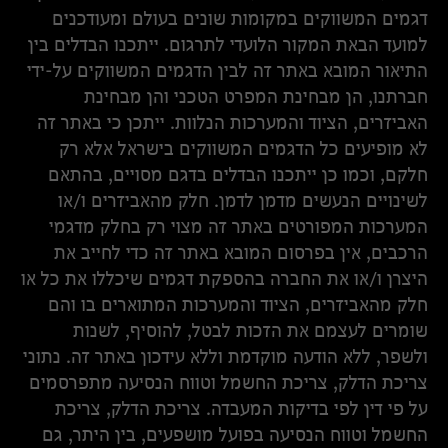
דגמים המשווקים במקומות שונים בעולם ומעודכנים
למועד הבאת המקור הלועדי לתרגום. ייתכנו הבדלים בין
התיאור המובא באתר זה לבין הדגמים המשווקים על-ידי
חברתנו, הן מבחינת המפרט הטכני והן מבחינת
האביזרים, הציוד והמערכות הנלוות. ייתכן כי באתר זה
לא מופיעים כל הדגמים המשווקים בישראל אלא רק
חלקם, וכמו כן ייתכנו הבדלים בדגם מסויים, בהתאם
לשינויים הנעשים מדמן לדמן. חלק מהאביזרים ו/או
המערכות המפורטים באתר זה מצוי רק בחלק מדגמי
הרכבים, אין בפרסום המובא באתר זה כדי לחייב את
היצרן ו/או את החברה בהספקת דגמים שיכללו את כל או
חלק מהאביזרים, הציוד והמערכות המתוארים בו והם
שומרים לעצמם את הזכות לבטל, להוסיף, לשנות
ולשפר, ללא הודעה מוקדמת וללא עידכון באתר זה. נתוני
צריכת הדלק, צריכת החשמל וטווח הנסיעה מתפרסמים
על פי דין לפי בדיקות המעבדה. צריכת הדלק, צריכת
החשמל וטווח הנסיעה בפועל מושפעים, בין היתר, גם