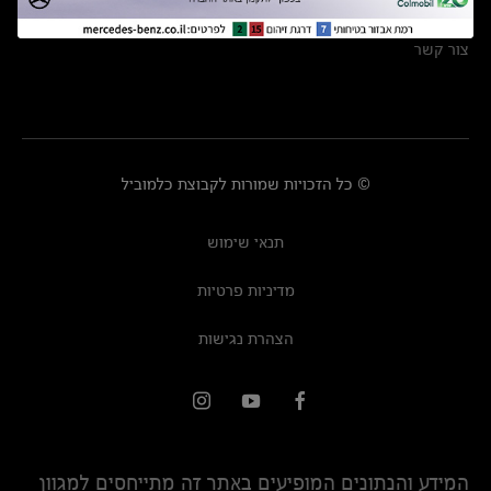
מרכזי שירות
צור קשר
© כל הזכויות שמורות לקבוצת כלמוביל
תנאי שימוש
מדיניות פרטיות
הצהרת נגישות
המידע והנתונים המופיעים באתר זה מתייחסים למגוון