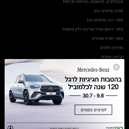
טכנולוגיה, חדשנות, בטיחות וקיימות
מגזין מרצדס-בנץ
ספרי רכב מרצדס-בנץ
נתוני זיהום אוויר וצריכת דלק וחשמל
נתוני תווית צמיגים
מחירון חלפים
קריאה חוזרת
הודעה על הטבות לרכבי מרצדס בהסדר פשרה בתצ 56447-02-19
הסדר פשרה בתצ 56447-02-19
תקנון ימי מכירות 120 לכלמוביל
מצאו אותנו
אולמות תצוגה