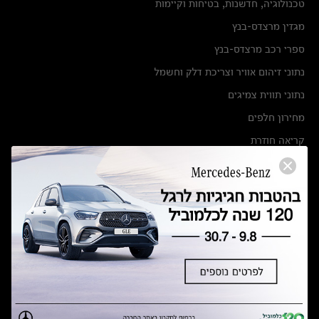
טכנולוגיה, חדשנות, בטיחות וקיימות
מגזין מרצדס-בנץ
ספרי רכב מרצדס-בנץ
נתוני זיהום אוויר וצריכת דלק וחשמל
נתוני תווית צמיגים
מחירון חלפים
קריאה חוזרת
הודעה על הטבות לרכבי מרצדס בהסדר פשרה בתצ 56447-02-19
הסדר פשרה בתצ 56447-02-19
תקנון ימי מכירות 120 לכלמוביל
מצאו אותנו
אולמות תצוגה