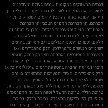
דגמים המשווקים במקומות שונים בעולם ומעודכנים
למועד הבאת המקור הלועדי לתרגום. ייתכנו הבדלים בין
התיאור המובא באתר זה לבין הדגמים המשווקים על-ידי
חברתנו, הן מבחינת המפרט הטכני והן מבחינת
האביזרים, הציוד והמערכות הנלוות. ייתכן כי באתר זה
לא מופיעים כל הדגמים המשווקים בישראל אלא רק
חלקם, וכמו כן ייתכנו הבדלים בדגם מסויים, בהתאם
לשינויים הנעשים מדמן לדמן. חלק מהאביזרים ו/או
המערכות המפורטים באתר זה מצוי רק בחלק מדגמי
הרכבים, אין בפרסום המובא באתר זה כדי לחייב את
היצרן ו/או את החברה בהספקת דגמים שיכללו את כל או
חלק מהאביזרים, הציוד והמערכות המתוארים בו והם
שומרים לעצמם את הזכות לבטל, להוסיף, לשנות
ולשפר, ללא הודעה מוקדמת וללא עידכון באתר זה. נתוני
צריכת הדלק, צריכת החשמל וטווח הנסיעה מתפרסמים
על פי דין לפי בדיקות המעבדה. צריכת הדלק, צריכת
החשמל וטווח הנסיעה בפועל מושפעים, בין היתר, גם