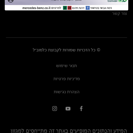
מרכזי שירות
צור קשר
© כל הזכויות שמורות לקבוצת כלמוביל
תנאי שימוש
מדיניות פרטיות
הצהרת נגישות
המידע והנתונים המופיעים באתר זה מתייחסים למגוון