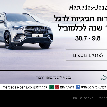
טכנולוגיה, חדשנות, בטיחות וקיימות
מגזין מרצדס-בנץ
ספרי רכב מרצדס-בנץ
נתוני זיהום אוויר וצריכת דלק וחשמל
נתוני תווית צמיגים
מחירון חלפים
קריאה חוזרת
הודעה על הטבות לרכבי מרצדס בהסדר
פשרה בתצ 56447-02-19
הסדר פשרה בתצ 56447-02-19
תקנון ימי מכירות 120 לכלמוביל
רטיות
הצהרת נגישות