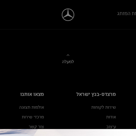
ת המותג
למעלה
מרצדס-בנץ ישראל
מצאו אותנו
שירות לקוחות
אולמות תצוגה
אודות
מרכזי שירות
עיצוב
צור קשר