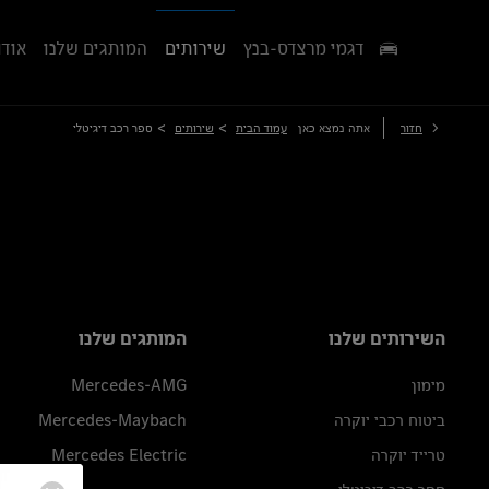
דגמי מרצדס-בנץ
שירותים
המותגים שלנו
אודו
>
>
חזור
אתה נמצא כאן
עמוד הבית
שירותים
ספר רכב דיגיטלי
השירותים שלנו
המותגים שלנו
מימון
Mercedes-AMG
ביטוח רכבי יוקרה
Mercedes-Maybach
טרייד יוקרה
Mercedes Electric