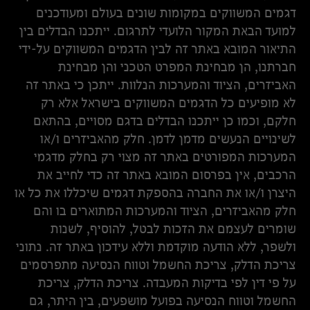
דגמים המשווקים במקומות שונים בעולם ומעודכנים
למועד הבאת המקור הלועדי לתרגום. ייתכנו הבדלים בין
התיאור המובא באתר זה לבין הדגמים המשווקים על-ידי
חברתנו, הן מבחינת המפרט הטכני והן מבחינת
האביזרים, הציוד והמערכות הנלוות. ייתכן כי באתר זה
לא מופיעים כל הדגמים המשווקים בישראל אלא רק
חלקם, וכמו כן ייתכנו הבדלים בדגם מסויים, בהתאם
לשינויים הנעשים מדמן לדמן. חלק מהאביזרים ו/או
המערכות המפורטים באתר זה מצוי רק בחלק מדגמי
הרכבים, אין בפרסום המובא באתר זה כדי לחייב את
היצרן ו/או את החברה בהספקת דגמים שיכללו את כל או
חלק מהאביזרים, הציוד והמערכות המתוארים בו והם
שומרים לעצמם את הזכות לבטל, להוסיף, לשנות
ולשפר, ללא הודעה מוקדמת וללא עידכון באתר זה. נתוני
צריכת הדלק, צריכת החשמל וטווח הנסיעה מתפרסמים
על פי דין לפי בדיקות המעבדה. צריכת הדלק, צריכת
החשמל וטווח הנסיעה בפועל מושפעים, בין היתר, גם