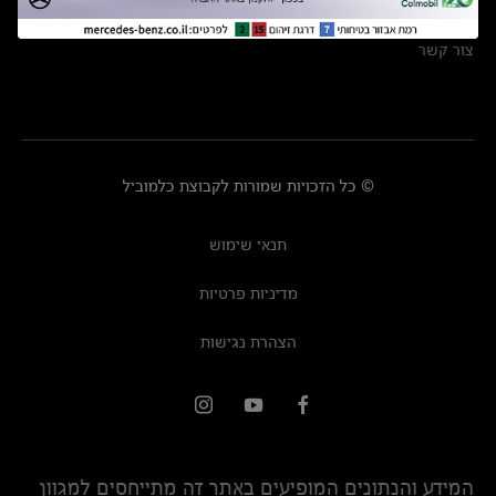
מרכזי שירות
צור קשר
© כל הזכויות שמורות לקבוצת כלמוביל
תנאי שימוש
מדיניות פרטיות
הצהרת נגישות
המידע והנתונים המופיעים באתר זה מתייחסים למגוון