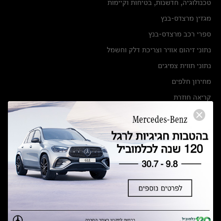
טכנולוגיה, חדשנות, בטיחות וקיימות
מגזין מרצדס-בנץ
ספרי רכב מרצדס-בנץ
נתוני זיהום אוויר וצריכת דלק וחשמל
נתוני תווית צמיגים
מחירון חלפים
קריאה חוזרת
הודעה על הטבות לרכבי מרצדס בהסדר פשרה בתצ 56447-02-19
הסדר פשרה בתצ 56447-02-19
תקנון ימי מכירות 120 לכלמוביל
מצאו אותנו
אולמות תצוגה