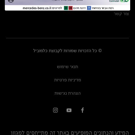
מרכזי שירות
צור קשר
© כל הזכויות שמורות לקבוצת כלמוביל
תנאי שימוש
מדיניות פרטיות
הצהרת נגישות
המידע והנתונים המופיעים באתר זה מתייחסים למגוון