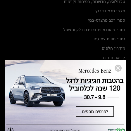
טכנולוגיה, חדשנות, בטיחות וקיימות
מגזין מרצדס-בנץ
ספרי רכב מרצדס-בנץ
נתוני זיהום אוויר וצריכת דלק וחשמל
נתוני תווית צמיגים
מחירון חלפים
קריאה חוזרת
הודעה על הטבות לרכבי מרצדס בהסדר פשרה בתצ 56447-02-19
הסדר פשרה בתצ 56447-02-19
תקנון ימי מכירות 120 לכלמוביל
מצאו אותנו
אולמות תצוגה