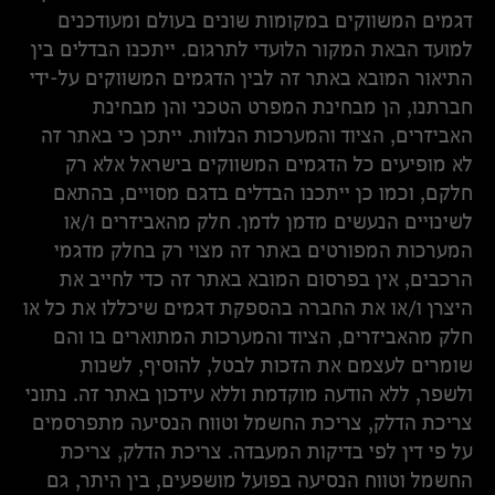
דגמים המשווקים במקומות שונים בעולם ומעודכנים
למועד הבאת המקור הלועדי לתרגום. ייתכנו הבדלים בין
התיאור המובא באתר זה לבין הדגמים המשווקים על-ידי
חברתנו, הן מבחינת המפרט הטכני והן מבחינת
האביזרים, הציוד והמערכות הנלוות. ייתכן כי באתר זה
לא מופיעים כל הדגמים המשווקים בישראל אלא רק
חלקם, וכמו כן ייתכנו הבדלים בדגם מסויים, בהתאם
לשינויים הנעשים מדמן לדמן. חלק מהאביזרים ו/או
המערכות המפורטים באתר זה מצוי רק בחלק מדגמי
הרכבים, אין בפרסום המובא באתר זה כדי לחייב את
היצרן ו/או את החברה בהספקת דגמים שיכללו את כל או
חלק מהאביזרים, הציוד והמערכות המתוארים בו והם
שומרים לעצמם את הזכות לבטל, להוסיף, לשנות
ולשפר, ללא הודעה מוקדמת וללא עידכון באתר זה. נתוני
צריכת הדלק, צריכת החשמל וטווח הנסיעה מתפרסמים
על פי דין לפי בדיקות המעבדה. צריכת הדלק, צריכת
החשמל וטווח הנסיעה בפועל מושפעים, בין היתר, גם