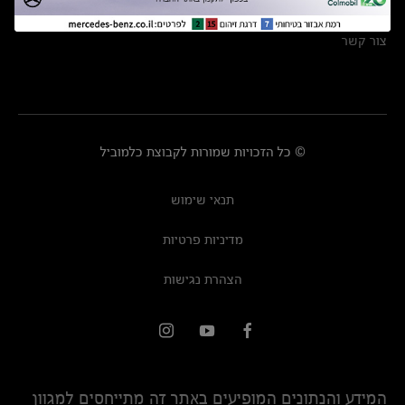
מרכזי שירות
צור קשר
© כל הזכויות שמורות לקבוצת כלמוביל
תנאי שימוש
מדיניות פרטיות
הצהרת נגישות
המידע והנתונים המופיעים באתר זה מתייחסים למגוון