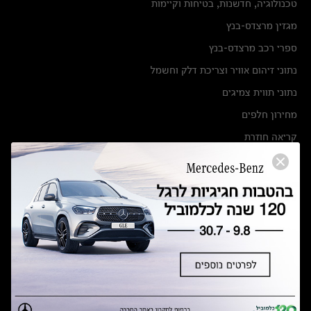
טכנולוגיה, חדשנות, בטיחות וקיימות
מגזין מרצדס-בנץ
ספרי רכב מרצדס-בנץ
נתוני זיהום אוויר וצריכת דלק וחשמל
נתוני תווית צמיגים
מחירון חלפים
קריאה חוזרת
הודעה על הטבות לרכבי מרצדס בהסדר פשרה בתצ 56447-02-19
הסדר פשרה בתצ 56447-02-19
תקנון ימי מכירות 120 לכלמוביל
מצאו אותנו
אולמות תצוגה