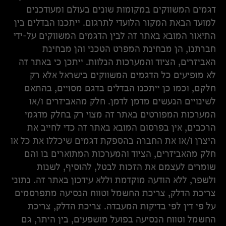
דגמים המשווקים במקומות שונים בעולם ומעודכנים
למועד הבאת המקור הלועדי לתרגום. ייתכנו הבדלים בין
התיאור המובא באתר זה לבין הדגמים המשווקים על-ידי
חברתנו, הן מבחינת המפרט הטכני והן מבחינת
האביזרים, הציוד והמערכות הנלוות. ייתכן כי באתר זה
לא מופיעים כל הדגמים המשווקים בישראל אלא רק
חלקם, וכמו כן ייתכנו הבדלים בדגם מסויים, בהתאם
לשינויים הנעשים מדמן לדמן. חלק מהאביזרים ו/או
המערכות המפורטים באתר זה מצוי רק בחלק מדגמי
הרכבים, אין בפרסום המובא באתר זה כדי לחייב את
היצרן ו/או את החברה בהספקת דגמים שיכללו את כל או
חלק מהאביזרים, הציוד והמערכות המתוארים בו והם
שומרים לעצמם את הזכות לבטל, להוסיף, לשנות
ולשפר, ללא הודעה מוקדמת וללא עידכון באתר זה. נתוני
צריכת הדלק, צריכת החשמל וטווח הנסיעה מתפרסמים
על פי דין לפי בדיקות המעבדה. צריכת הדלק, צריכת
החשמל וטווח הנסיעה בפועל מושפעים, בין היתר, גם