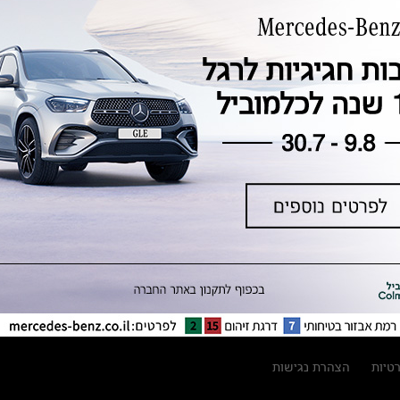
טכנולוגיה, חדשנות, בטיחות וקיימות
מגזין מרצדס-בנץ
ספרי רכב מרצדס-בנץ
נתוני זיהום אוויר וצריכת דלק וחשמל
נתוני תווית צמיגים
מחירון חלפים
קריאה חוזרת
הודעה על הטבות לרכבי מרצדס בהסדר
פשרה בתצ 56447-02-19
הסדר פשרה בתצ 56447-02-19
תקנון ימי מכירות 120 לכלמוביל
רטיות
הצהרת נגישות