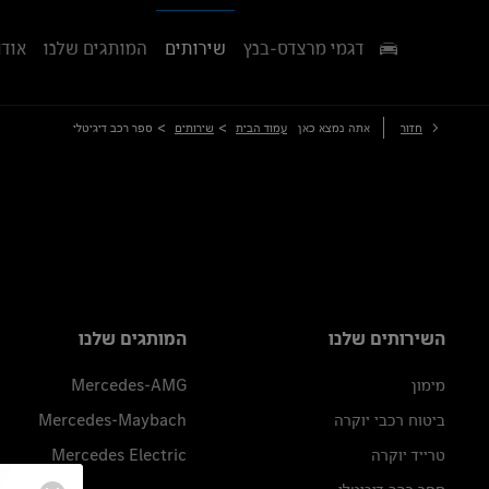
דגמי מרצדס-בנץ
שירותים
המותגים שלנו
אודו
>
>
חזור
אתה נמצא כאן
עמוד הבית
שירותים
ספר רכב דיגיטלי
השירותים שלנו
המותגים שלנו
מימון
Mercedes-AMG
ביטוח רכבי יוקרה
Mercedes-Maybach
טרייד יוקרה
Mercedes Electric