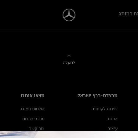
ת המותג
למעלה
מרצדס-בנץ ישראל
מצאו אותנו
שירות לקוחות
אולמות תצוגה
אודות
מרכזי שירות
עיצוב
צור קשר