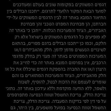
דגמים המשווקים במקומות שונים בעולם ומעודכנים
למועד הבאת המקור הלועדי לתרגום. ייתכנו הבדלים בין
התיאור המובא באתר זה לבין הדגמים המשווקים על-ידי
חברתנו, הן מבחינת המפרט הטכני והן מבחינת
האביזרים, הציוד והמערכות הנלוות. ייתכן כי באתר זה
לא מופיעים כל הדגמים המשווקים בישראל אלא רק
חלקם, וכמו כן ייתכנו הבדלים בדגם מסויים, בהתאם
לשינויים הנעשים מדמן לדמן. חלק מהאביזרים ו/או
המערכות המפורטים באתר זה מצוי רק בחלק מדגמי
הרכבים, אין בפרסום המובא באתר זה כדי לחייב את
היצרן ו/או את החברה בהספקת דגמים שיכללו את כל או
חלק מהאביזרים, הציוד והמערכות המתוארים בו והם
שומרים לעצמם את הזכות לבטל, להוסיף, לשנות
ולשפר, ללא הודעה מוקדמת וללא עידכון באתר זה. נתוני
צריכת הדלק, צריכת החשמל וטווח הנסיעה מתפרסמים
על פי דין לפי בדיקות המעבדה. צריכת הדלק, צריכת
החשמל וטווח הנסיעה בפועל מושפעים, בין היתר, גם