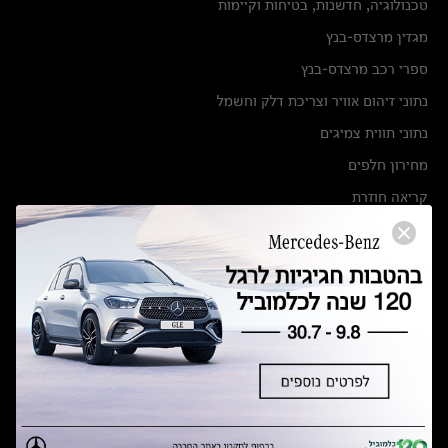
טכנולוגיה, חדשנות, בטיחות וקיימות
מגזין מרצדס-בנץ
ספרי רכב מרצדס-בנץ
נתוני זיהום אוויר וצריכת דלק וחשמל
נתוני תווית צמיגים
מחירון חלפים
קריאה חוזרת
הודעה על הטבות לרכבי מרצדס בהסדר פשרה בתצ 56447-02-19
הסדר פשרה בתצ 56447-02-19
תקנון ימי מכירות 120 לכלמוביל
מצאו אותנו
אולמות תצוגה