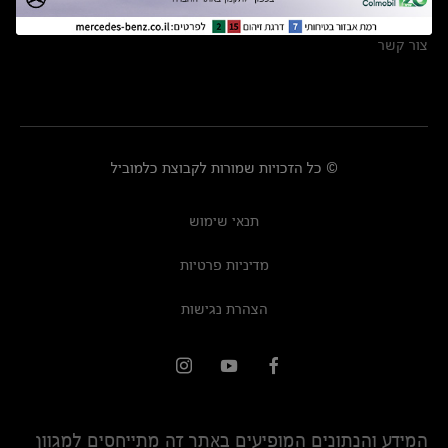
מרכזי שירות
צור קשר
© כל הזכויות שמורות לקבוצת כלמוביל
תנאי שימוש
מדיניות פרטיות
הצהרת נגישות
המידע והנתונים המופיעים באתר זה מתייחסים למגוון