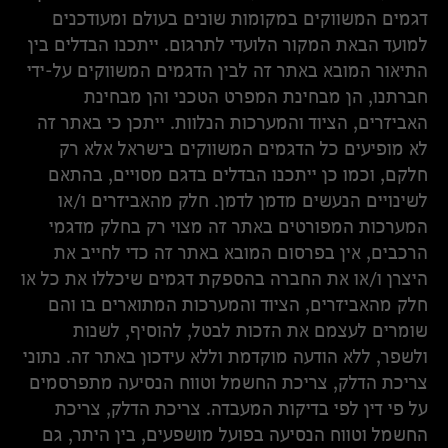
דגמים המשווקים במקומות שונים בעולם ומעודכנים
למועד הבאת המקור הלועדי לתרגום. ייתכנו הבדלים בין
התיאור המובא באתר זה לבין הדגמים המשווקים על-ידי
חברתנו, הן מבחינת המפרט הטכני והן מבחינת
האביזרים, הציוד והמערכות הנלוות. ייתכן כי באתר זה
לא מופיעים כל הדגמים המשווקים בישראל אלא רק
חלקם, וכמו כן ייתכנו הבדלים בדגם מסויים, בהתאם
לשינויים הנעשים מדמן לדמן. חלק מהאביזרים ו/או
המערכות המפורטים באתר זה מצוי רק בחלק מדגמי
הרכבים, אין בפרסום המובא באתר זה כדי לחייב את
היצרן ו/או את החברה בהספקת דגמים שיכללו את כל או
חלק מהאביזרים, הציוד והמערכות המתוארים בו והם
שומרים לעצמם את הזכות לבטל, להוסיף, לשנות
ולשפר, ללא הודעה מוקדמת וללא עידכון באתר זה. נתוני
צריכת הדלק, צריכת החשמל וטווח הנסיעה מתפרסמים
על פי דין לפי בדיקות המעבדה. צריכת הדלק, צריכת
החשמל וטווח הנסיעה בפועל מושפעים, בין היתר, גם