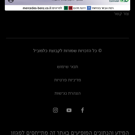
מרכזי שירות
צור קשר
© כל הזכויות שמורות לקבוצת כלמוביל
תנאי שימוש
מדיניות פרטיות
הצהרת נגישות
המידע והנתונים המופיעים באתר זה מתייחסים למגוון