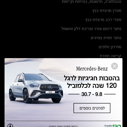
טכנולוגיה, חדשנות, בטיחות וקיימות
מגזין מרצדס-בנץ
ספרי רכב מרצדס-בנץ
נתוני זיהום אוויר וצריכת דלק וחשמל
נתוני תווית צמיגים
מחירון חלפים
קריאה חוזרת
הודעה על הטבות לרכבי מרצדס בהסדר פשרה בתצ 56447-02-19
הסדר פשרה בתצ 56447-02-19
תקנון ימי מכירות 120 לכלמוביל
מצאו אותנו
אולמות תצוגה