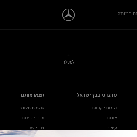
ת המותג
למעלה
מרצדס-בנץ ישראל
מצאו אותנו
שירות לקוחות
אולמות תצוגה
אודות
מרכזי שירות
עיצוב
צור קשר