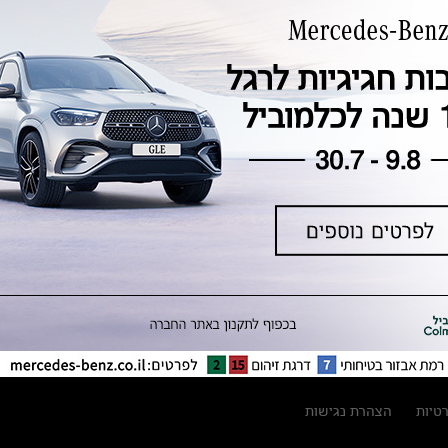
טכנולוגיה, חדשנות, בטיחות וקיימות
מגזין מרצדס-בנץ
ספרי רכב מרצדס-בנץ
נתוני זיהום אוויר וצריכת דלק וחשמל
נתוני תווית צמיגים
מחירון חלפים
קריאה חוזרת
הודעה על הטבות לרכבי מרצדס בהסדר
פשרה בתצ 56447-02-19
הסדר פשרה בתצ 56447-02-19
תקנון ימי מכירות 120 לכלמוביל
רטיות
הצהרת נגישות