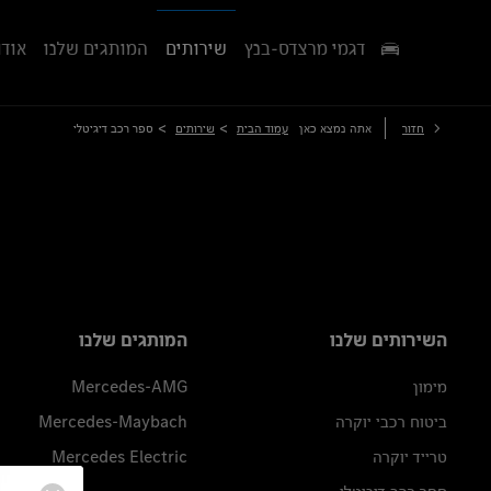
דגמי מרצדס-בנץ
שירותים
המותגים שלנו
אודו
>
>
חזור
אתה נמצא כאן
עמוד הבית
שירותים
ספר רכב דיגיטלי
השירותים שלנו
המותגים שלנו
מימון
Mercedes-AMG
ביטוח רכבי יוקרה
Mercedes-Maybach
טרייד יוקרה
Mercedes Electric