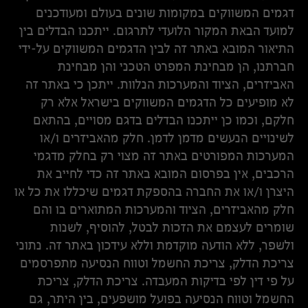
דגמים המשווקים במקומות שונים בעולם ומעודכנים
למועד הבאת המקור הלועדי לתרגום. ייתכנו הבדלים בין
התיאור המובא באתר זה לבין הדגמים המשווקים על-ידי
חברתנו, הן מבחינת המפרט הטכני והן מבחינת
האביזרים, הציוד והמערכות הנלוות. ייתכן כי באתר זה
לא מופיעים כל הדגמים המשווקים בישראל אלא רק
חלקם, וכמו כן ייתכנו הבדלים בדגם מסויים, בהתאם
לשינויים הנעשים מדמן לדמן. חלק מהאביזרים ו/או
המערכות המפורטים באתר זה מצוי רק בחלק מדגמי
הרכבים, אין בפרסום המובא באתר זה כדי לחייב את
היצרן ו/או את החברה בהספקת דגמים שיכללו את כל או
חלק מהאביזרים, הציוד והמערכות המתוארים בו והם
שומרים לעצמם את הזכות לבטל, להוסיף, לשנות
ולשפר, ללא הודעה מוקדמת וללא עידכון באתר זה. נתוני
צריכת הדלק, צריכת החשמל וטווח הנסיעה מתפרסמים
על פי דין לפי בדיקות המעבדה. צריכת הדלק, צריכת
החשמל וטווח הנסיעה בפועל מושפעים, בין היתר, גם