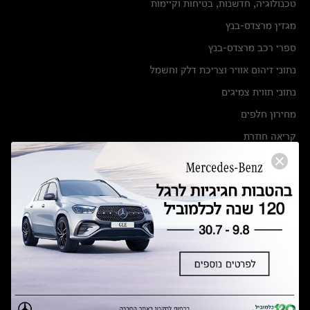
טכנולוגיה, חדשנות, בטיחות וקיימות
מגזין מרצדס-בנץ
ספרי רכב מרצדס-בנץ
נתוני זיהום אוויר וצריכת דלק וחשמל
נתוני תווית צמיגים
מחירון חלפים
קריאה חוזרת
הודעה על הטבות לרכבי מרצדס בהסדר פשרה בתצ 56447-02-19
הסדר פשרה בתצ 56447-02-19
תקנון ימי מכירות 120 לכלמוביל
מצאו אותנו
אולמות תצוגה