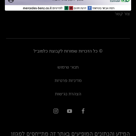
מרכזי שירות
צור קשר
© כל הזכויות שמורות לקבוצת כלמוביל
תנאי שימוש
מדיניות פרטיות
הצהרת נגישות
המידע והנתונים המופיעים באתר זה מתייחסים למגוון