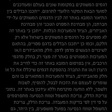
דגמים המשווקים במקומות שונים בעולם ומעודכנים
למועד הבאת המקור הלועדי לתרגום. ייתכנו הבדלים בין
התיאור המובא באתר זה לבין הדגמים המשווקים על-ידי
חברתנו, הן מבחינת המפרט הטכני והן מבחינת
האביזרים, הציוד והמערכות הנלוות. ייתכן כי באתר זה
לא מופיעים כל הדגמים המשווקים בישראל אלא רק
חלקם, וכמו כן ייתכנו הבדלים בדגם מסויים, בהתאם
לשינויים הנעשים מדמן לדמן. חלק מהאביזרים ו/או
המערכות המפורטים באתר זה מצוי רק בחלק מדגמי
הרכבים, אין בפרסום המובא באתר זה כדי לחייב את
היצרן ו/או את החברה בהספקת דגמים שיכללו את כל או
חלק מהאביזרים, הציוד והמערכות המתוארים בו והם
שומרים לעצמם את הזכות לבטל, להוסיף, לשנות
ולשפר, ללא הודעה מוקדמת וללא עידכון באתר זה. נתוני
צריכת הדלק, צריכת החשמל וטווח הנסיעה מתפרסמים
על פי דין לפי בדיקות המעבדה. צריכת הדלק, צריכת
החשמל וטווח הנסיעה בפועל מושפעים, בין היתר, גם