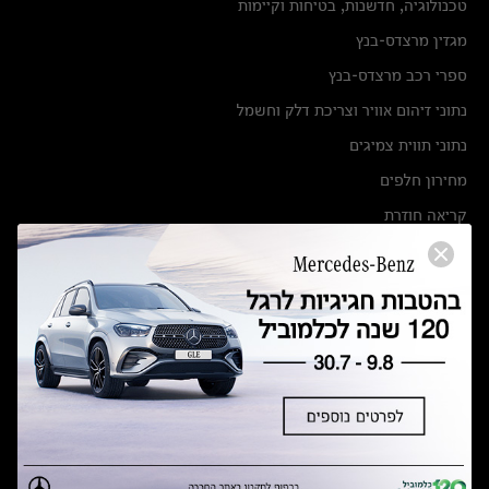
טכנולוגיה, חדשנות, בטיחות וקיימות
מגזין מרצדס-בנץ
ספרי רכב מרצדס-בנץ
נתוני זיהום אוויר וצריכת דלק וחשמל
נתוני תווית צמיגים
מחירון חלפים
קריאה חוזרת
הודעה על הטבות לרכבי מרצדס בהסדר פשרה בתצ 56447-02-19
הסדר פשרה בתצ 56447-02-19
תקנון ימי מכירות 120 לכלמוביל
מצאו אותנו
אולמות תצוגה