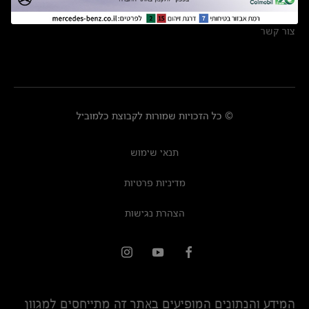
מרכזי שירות
צור קשר
© כל הזכויות שמורות לקבוצת כלמוביל
תנאי שימוש
מדיניות פרטיות
הצהרת נגישות
המידע והנתונים המופיעים באתר זה מתייחסים למגוון