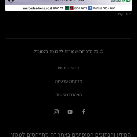
מרכזי שירות
צור קשר
© כל הזכויות שמורות לקבוצת כלמוביל
תנאי שימוש
מדיניות פרטיות
הצהרת נגישות
המידע והנתונים המופיעים באתר זה מתייחסים למגוון