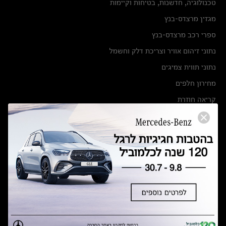
טכנולוגיה, חדשנות, בטיחות וקיימות
מגזין מרצדס-בנץ
ספרי רכב מרצדס-בנץ
נתוני זיהום אוויר וצריכת דלק וחשמל
נתוני תווית צמיגים
מחירון חלפים
קריאה חוזרת
הודעה על הטבות לרכבי מרצדס בהסדר פשרה בתצ 56447-02-19
הסדר פשרה בתצ 56447-02-19
תקנון ימי מכירות 120 לכלמוביל
מצאו אותנו
אולמות תצוגה