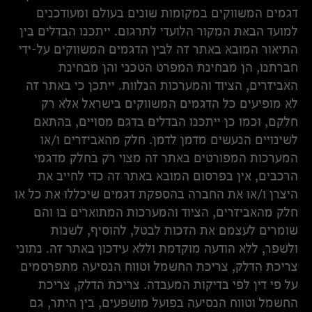
דגמים המשווקים במקומות שונים בעולם ומעודכנים
למועד הבאת המקור הלועדי לתרגום. ייתכנו הבדלים בין
התיאור המובא באתר זה לבין הדגמים המשווקים על-ידי
חברתנו, הן מבחינת המפרט הטכני והן מבחינת
האביזרים, הציוד והמערכות הנלוות. ייתכן כי באתר זה
לא מופיעים כל הדגמים המשווקים בישראל אלא רק
חלקם, וכמו כן ייתכנו הבדלים בדגם מסויים, בהתאם
לשינויים הנעשים מדמן לדמן. חלק מהאביזרים ו/או
המערכות המפורטים באתר זה מצוי רק בחלק מדגמי
הרכבים, אין בפרסום המובא באתר זה כדי לחייב את
היצרן ו/או את החברה בהספקת דגמים שיכללו את כל או
חלק מהאביזרים, הציוד והמערכות המתוארים בו והם
שומרים לעצמם את הזכות לבטל, להוסיף, לשנות
ולשפר, ללא הודעה מוקדמת וללא עידכון באתר זה. נתוני
צריכת הדלק, צריכת החשמל וטווח הנסיעה מתפרסמים
על פי דין לפי בדיקות המעבדה. צריכת הדלק, צריכת
החשמל וטווח הנסיעה בפועל מושפעים, בין היתר, גם