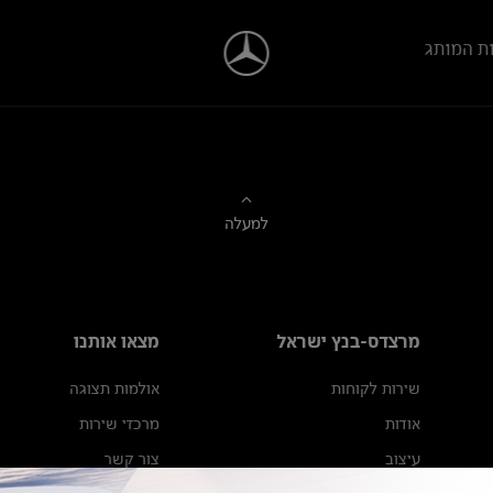
ת המותג
למעלה
מרצדס-בנץ ישראל
מצאו אותנו
שירות לקוחות
אולמות תצוגה
אודות
מרכזי שירות
עיצוב
צור קשר