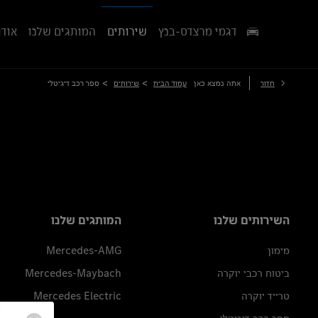
דגמי מרצדס-בנץ
שירותים
המותגים שלנו
אודו
>
>
חזור
אתה נמצא כאן
עמוד הבית
שירותים
ספר רכב דיגיטלי
השירותים שלנו
המותגים שלנו
מימון
Mercedes-AMG
ביטוח רכבי יוקרה
Mercedes-Maybach
טרייד יוקרה
Mercedes Electric