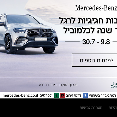
טכנולוגיה, חדשנות, בטיחות וקיימות
מגזין מרצדס-בנץ
ספרי רכב מרצדס-בנץ
נתוני זיהום אוויר וצריכת דלק וחשמל
נתוני תווית צמיגים
מחירון חלפים
קריאה חוזרת
הודעה על הטבות לרכבי מרצדס בהסדר
פשרה בתצ 56447-02-19
הסדר פשרה בתצ 56447-02-19
תקנון ימי מכירות 120 לכלמוביל
רטיות
הצהרת נגישות