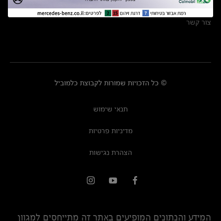
מרכזי שירות
צור קשר
© כל הזכויות שמורות לקבוצת כלמוביל
תנאי שימוש
מדיניות פרטיות
הצהרת נגישות
המידע והנתונים המופיעים באתר זה מתייחסים למגוון