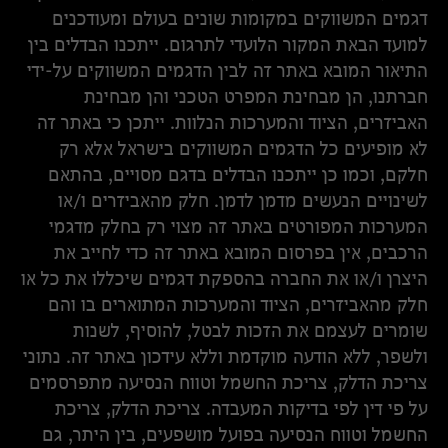
דגמים המשווקים במקומות שונים בעולם ומעודכנים
למועד הבאת המקור הלועדי לתרגום. ייתכנו הבדלים בין
התיאור המובא באתר זה לבין הדגמים המשווקים על-ידי
חברתנו, הן מבחינת המפרט הטכני והן מבחינת
האביזרים, הציוד והמערכות הנלוות. ייתכן כי באתר זה
לא מופיעים כל הדגמים המשווקים בישראל אלא רק
חלקם, וכמו כן ייתכנו הבדלים בדגם מסויים, בהתאם
לשינויים הנעשים מדמן לדמן. חלק מהאביזרים ו/או
המערכות המפורטים באתר זה מצוי רק בחלק מדגמי
הרכבים, אין בפרסום המובא באתר זה כדי לחייב את
היצרן ו/או את החברה בהספקת דגמים שיכללו את כל או
חלק מהאביזרים, הציוד והמערכות המתוארים בו והם
שומרים לעצמם את הזכות לבטל, להוסיף, לשנות
ולשפר, ללא הודעה מוקדמת וללא עידכון באתר זה. נתוני
צריכת הדלק, צריכת החשמל וטווח הנסיעה מתפרסמים
על פי דין לפי בדיקות המעבדה. צריכת הדלק, צריכת
החשמל וטווח הנסיעה בפועל מושפעים, בין היתר, גם