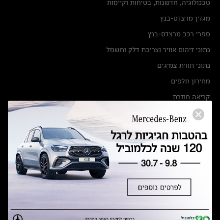
טכנולוגיה, חדשנות, בטיחות וקיימות
מגזין מרצדס-בנץ
ספרי רכב מרצדס-בנץ
נתוני זיהום אוויר וצריכת דלק וחשמל
נתוני תווית צמיגים
מחירון חלפים
קריאה חוזרת
הודעה על הטבות לרכבי מרצדס בהסדר פשרה בתצ 56447-02-19
הסדר פשרה בתצ 56447-02-19
תקנון ימי מכירות 120 לכלמוביל
מצאו אותנו
אולמות תצוגה