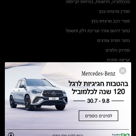
טכנולוגיה, חדשנות, בטיחות וקיימות
מגזין מרצדס-בנץ
ספרי רכב מרצדס-בנץ
נתוני זיהום אוויר וצריכת דלק וחשמל
נתוני תווית צמיגים
מחירון חלפים
קריאה חוזרת
הודעה על הטבות לרכבי מרצדס בהסדר פשרה בתצ 56447-02-19
הסדר פשרה בתצ 56447-02-19
תקנון ימי מכירות 120 לכלמוביל
מצאו אותנו
אולמות תצוגה