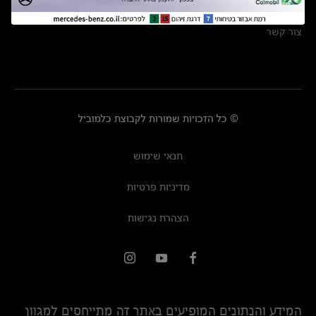
מרכזי שירות
צור קשר
© כל הזכויות שמורות לקבוצת כלמוביל
תנאי שימוש
מדיניות פרטיות
הצהרת נגישות
המידע והנתונים המופיעים באתר זה מתייחסים למגוון