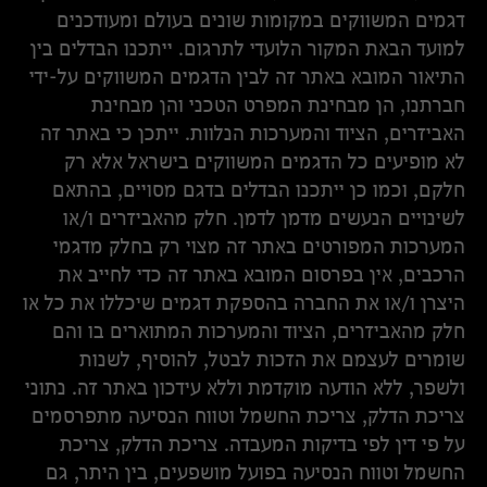
דגמים המשווקים במקומות שונים בעולם ומעודכנים
למועד הבאת המקור הלועדי לתרגום. ייתכנו הבדלים בין
התיאור המובא באתר זה לבין הדגמים המשווקים על-ידי
חברתנו, הן מבחינת המפרט הטכני והן מבחינת
האביזרים, הציוד והמערכות הנלוות. ייתכן כי באתר זה
לא מופיעים כל הדגמים המשווקים בישראל אלא רק
חלקם, וכמו כן ייתכנו הבדלים בדגם מסויים, בהתאם
לשינויים הנעשים מדמן לדמן. חלק מהאביזרים ו/או
המערכות המפורטים באתר זה מצוי רק בחלק מדגמי
הרכבים, אין בפרסום המובא באתר זה כדי לחייב את
היצרן ו/או את החברה בהספקת דגמים שיכללו את כל או
חלק מהאביזרים, הציוד והמערכות המתוארים בו והם
שומרים לעצמם את הזכות לבטל, להוסיף, לשנות
ולשפר, ללא הודעה מוקדמת וללא עידכון באתר זה. נתוני
צריכת הדלק, צריכת החשמל וטווח הנסיעה מתפרסמים
על פי דין לפי בדיקות המעבדה. צריכת הדלק, צריכת
החשמל וטווח הנסיעה בפועל מושפעים, בין היתר, גם