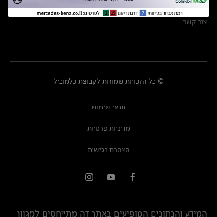
מרכזי שירות
צור קשר
© כל הזכויות שמורות לקבוצת כלמוביל
תנאי שימוש
מדיניות פרטיות
הצהרת נגישות
המידע והנתונים המופיעים באתר זה מתייחסים למגוון