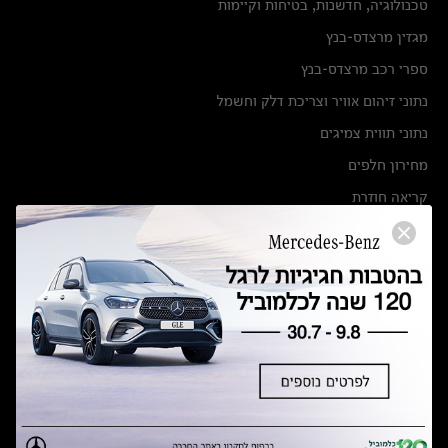
טכנולוגיה, חדשנות, בטיחות וקיימות
מגזין מרצדס-בנץ
ספרי רכב מרצדס-בנץ
נתוני זיהום אוויר וצריכת דלק וחשמל
נתוני תווית צמיגים
מחירון חלפים
קריאה חוזרת
הודעה על הטבות לרכבי מרצדס בהסדר פשרה בתצ 56447-02-19
הסדר פשרה בתצ 56447-02-19
תקנון ימי מכירות 120 לכלמוביל
מצאו אותנו
אולמות תצוגה