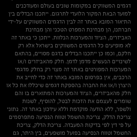
דגמים המשווקים במקומות שונים בעולם ומעודכנים
למועד הבאת המקור הלועדי לתרגום. ייתכנו הבדלים בין
התיאור המובא באתר זה לבין הדגמים המשווקים על-ידי
חברתנו, הן מבחינת המפרט הטכני והן מבחינת
האביזרים, הציוד והמערכות הנלוות. ייתכן כי באתר זה
לא מופיעים כל הדגמים המשווקים בישראל אלא רק
חלקם, וכמו כן ייתכנו הבדלים בדגם מסויים, בהתאם
לשינויים הנעשים מדמן לדמן. חלק מהאביזרים ו/או
המערכות המפורטים באתר זה מצוי רק בחלק מדגמי
הרכבים, אין בפרסום המובא באתר זה כדי לחייב את
היצרן ו/או את החברה בהספקת דגמים שיכללו את כל או
חלק מהאביזרים, הציוד והמערכות המתוארים בו והם
שומרים לעצמם את הזכות לבטל, להוסיף, לשנות
ולשפר, ללא הודעה מוקדמת וללא עידכון באתר זה. נתוני
צריכת הדלק, צריכת החשמל וטווח הנסיעה מתפרסמים
על פי דין לפי בדיקות המעבדה. צריכת הדלק, צריכת
החשמל וטווח הנסיעה בפועל מושפעים, בין היתר, גם