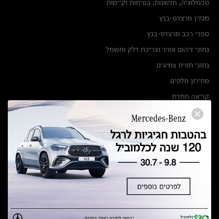
טכנולוגיה, חדשנות, בטיחות וקיימות
מגזין מרצדס-בנץ
ספרי רכב מרצדס-בנץ
נתוני זיהום אוויר וצריכת דלק וחשמל
נתוני תווית צמיגים
מחירון חלפים
קריאה חוזרת
הודעה על הטבות לרכבי מרצדס בהסדר פשרה בתצ 56447-02-19
הסדר פשרה בתצ 56447-02-19
תקנון ימי מכירות 120 לכלמוביל
מצאו אותנו
אולמות תצוגה