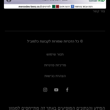
מרכזי שירות
צור קשר
© כל הזכויות שמורות לקבוצת כלמוביל
תנאי שימוש
מדיניות פרטיות
הצהרת נגישות
המידע והנתונים המופיעים באתר זה מתייחסים למגוון