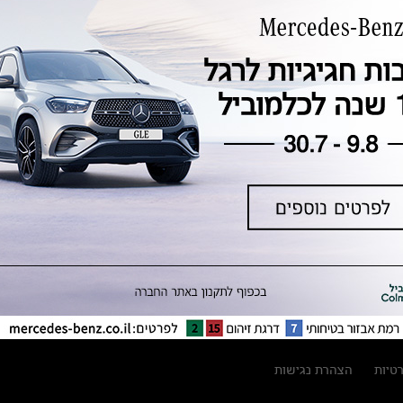
טכנולוגיה, חדשנות, בטיחות וקיימות
מגזין מרצדס-בנץ
ספרי רכב מרצדס-בנץ
נתוני זיהום אוויר וצריכת דלק וחשמל
נתוני תווית צמיגים
מחירון חלפים
קריאה חוזרת
הודעה על הטבות לרכבי מרצדס בהסדר
פשרה בתצ 56447-02-19
הסדר פשרה בתצ 56447-02-19
תקנון ימי מכירות 120 לכלמוביל
רטיות
הצהרת נגישות