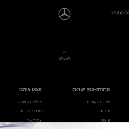
ת המותג
למעלה
מרצדס-בנץ ישראל
מצאו אותנו
שירות לקוחות
אולמות תצוגה
אודות
מרכזי שירות
עיצוב
צור קשר