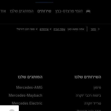
דגמי מרצדס-בנץ
שירותים
המותגים שלנו
אודו
>
>
חזור
אתה נמצא כאן
עמוד הבית
שירותים
ספר רכב דיגיטלי
השירותים שלנו
המותגים שלנו
מימון
Mercedes-AMG
ביטוח רכבי יוקרה
Mercedes-Maybach
טרייד יוקרה
Mercedes Electric