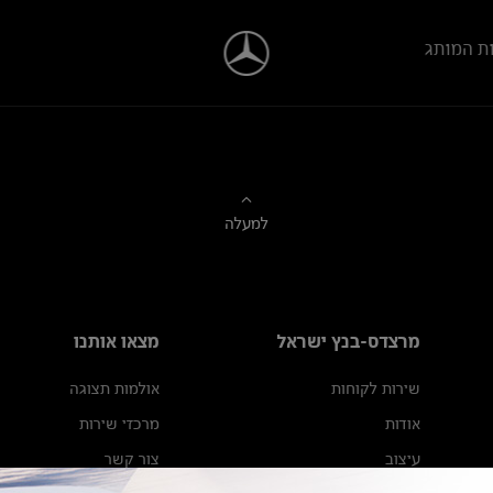
ת המותג
למעלה
מרצדס-בנץ ישראל
מצאו אותנו
שירות לקוחות
אולמות תצוגה
אודות
מרכזי שירות
עיצוב
צור קשר