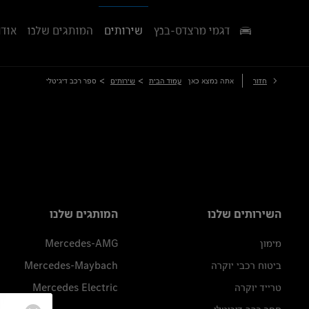
דגמי מרצדס-בנץ
שירותים
המותגים שלנו
אודו
>
>
חזור
אתה נמצא כאן
עמוד הבית
שירותים
ספר רכב דיגיטלי
השירותים שלנו
המותגים שלנו
מימון
Mercedes-AMG
ביטוח רכבי יוקרה
Mercedes-Maybach
טרייד יוקרה
Mercedes Electric