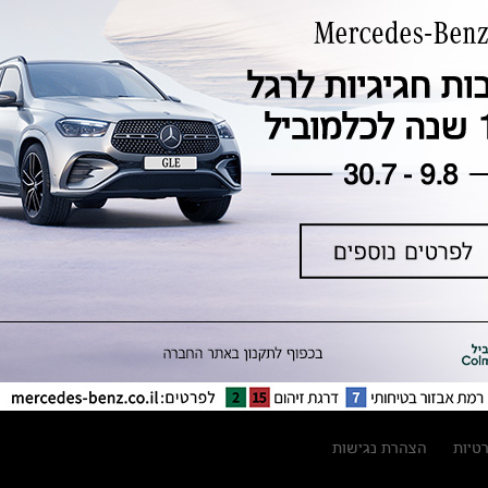
טכנולוגיה, חדשנות, בטיחות וקיימות
מגזין מרצדס-בנץ
ספרי רכב מרצדס-בנץ
נתוני זיהום אוויר וצריכת דלק וחשמל
נתוני תווית צמיגים
מחירון חלפים
קריאה חוזרת
הודעה על הטבות לרכבי מרצדס בהסדר
פשרה בתצ 56447-02-19
הסדר פשרה בתצ 56447-02-19
תקנון ימי מכירות 120 לכלמוביל
רטיות
הצהרת נגישות