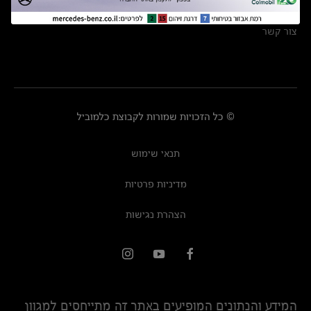
מרכזי שירות
צור קשר
© כל הזכויות שמורות לקבוצת כלמוביל
תנאי שימוש
מדיניות פרטיות
הצהרת נגישות
המידע והנתונים המופיעים באתר זה מתייחסים למגוון