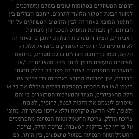
דגמים המשווקים במקומות שונים בעולם ומעודכנים
למועד הבאת המקור הלועדי לתרגום. ייתכנו הבדלים בין
התיאור המובא באתר זה לבין הדגמים המשווקים על-ידי
חברתנו, הן מבחינת המפרט הטכני והן מבחינת
האביזרים, הציוד והמערכות הנלוות. ייתכן כי באתר זה
לא מופיעים כל הדגמים המשווקים בישראל אלא רק
חלקם, וכמו כן ייתכנו הבדלים בדגם מסויים, בהתאם
לשינויים הנעשים מדמן לדמן. חלק מהאביזרים ו/או
המערכות המפורטים באתר זה מצוי רק בחלק מדגמי
הרכבים, אין בפרסום המובא באתר זה כדי לחייב את
היצרן ו/או את החברה בהספקת דגמים שיכללו את כל או
חלק מהאביזרים, הציוד והמערכות המתוארים בו והם
שומרים לעצמם את הזכות לבטל, להוסיף, לשנות
ולשפר, ללא הודעה מוקדמת וללא עידכון באתר זה. נתוני
צריכת הדלק, צריכת החשמל וטווח הנסיעה מתפרסמים
על פי דין לפי בדיקות המעבדה. צריכת הדלק, צריכת
החשמל וטווח הנסיעה בפועל מושפעים, בין היתר, גם