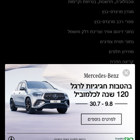
טכנולוגיה, חדשנות, בטיחות וקיימות
מגזין מרצדס-בנץ
ספרי רכב מרצדס-בנץ
נתוני זיהום אוויר וצריכת דלק וחשמל
נתוני תווית צמיגים
מחירון חלפים
קריאה חוזרת
הודעה על הטבות לרכבי מרצדס בהסדר פשרה בתצ 56447-02-19
הסדר פשרה בתצ 56447-02-19
תקנון ימי מכירות 120 לכלמוביל
מצאו אותנו
אולמות תצוגה