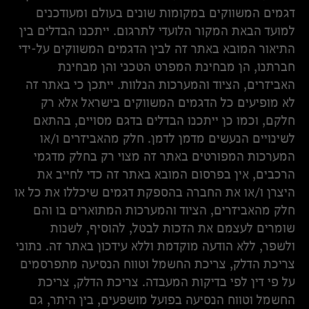
דגמים המשווקים במקומות שונים בעולם ומעודכנים
למועד הבאת המקור הלועדי לתרגום. ייתכנו הבדלים בין
התיאור המובא באתר זה לבין הדגמים המשווקים על-ידי
חברתנו, הן מבחינת המפרט הטכני והן מבחינת
האביזרים, הציוד והמערכות הנלוות. ייתכן כי באתר זה
לא מופיעים כל הדגמים המשווקים בישראל אלא רק
חלקם, וכמו כן ייתכנו הבדלים בדגם מסויים, בהתאם
לשינויים הנעשים מדמן לדמן. חלק מהאביזרים ו/או
המערכות המפורטים באתר זה מצוי רק בחלק מדגמי
הרכבים, אין בפרסום המובא באתר זה כדי לחייב את
היצרן ו/או את החברה בהספקת דגמים שיכללו את כל או
חלק מהאביזרים, הציוד והמערכות המתוארים בו והם
שומרים לעצמם את הזכות לבטל, להוסיף, לשנות
ולשפר, ללא הודעה מוקדמת וללא עידכון באתר זה. נתוני
צריכת הדלק, צריכת החשמל וטווח הנסיעה מתפרסמים
על פי דין לפי בדיקות המעבדה. צריכת הדלק, צריכת
החשמל וטווח הנסיעה בפועל מושפעים, בין היתר, גם