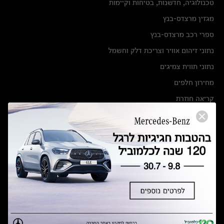
טכנולוגיה, חדשנות, בטיחות וקיימות
מגזין מרצדס-בנץ
ספרי רכב מרצדס-בנץ
נתוני זיהום אוויר וצריכת דלק וחשמל
נתוני תווית צמיגים
מחירון חלפים
קריאה חוזרת
הודעה על הטבות לרכבי מרצדס בהסדר פשרה בתצ 56447-02-19
הסדר פשרה בתצ 56447-02-19
תקנון ימי מכירות 120 לכלמוביל
מצאו אותנו
אולמות תצוגה