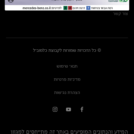
מרכזי שירות
צור קשר
© כל הזכויות שמורות לקבוצת כלמוביל
תנאי שימוש
מדיניות פרטיות
הצהרת נגישות
המידע והנתונים המופיעים באתר זה מתייחסים למגוון