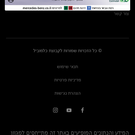
מרכזי שירות
צור קשר
© כל הזכויות שמורות לקבוצת כלמוביל
תנאי שימוש
מדיניות פרטיות
הצהרת נגישות
המידע והנתונים המופיעים באתר זה מתייחסים למגוון