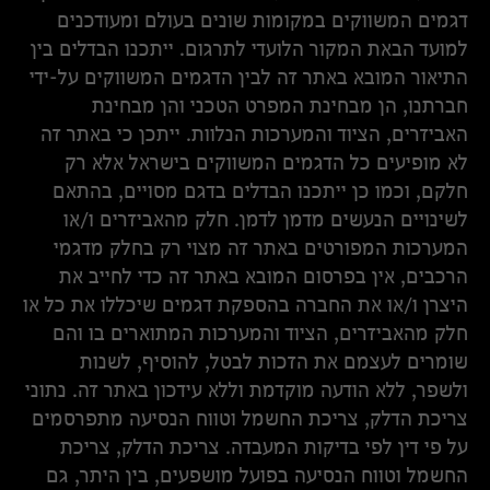
דגמים המשווקים במקומות שונים בעולם ומעודכנים
למועד הבאת המקור הלועדי לתרגום. ייתכנו הבדלים בין
התיאור המובא באתר זה לבין הדגמים המשווקים על-ידי
חברתנו, הן מבחינת המפרט הטכני והן מבחינת
האביזרים, הציוד והמערכות הנלוות. ייתכן כי באתר זה
לא מופיעים כל הדגמים המשווקים בישראל אלא רק
חלקם, וכמו כן ייתכנו הבדלים בדגם מסויים, בהתאם
לשינויים הנעשים מדמן לדמן. חלק מהאביזרים ו/או
המערכות המפורטים באתר זה מצוי רק בחלק מדגמי
הרכבים, אין בפרסום המובא באתר זה כדי לחייב את
היצרן ו/או את החברה בהספקת דגמים שיכללו את כל או
חלק מהאביזרים, הציוד והמערכות המתוארים בו והם
שומרים לעצמם את הזכות לבטל, להוסיף, לשנות
ולשפר, ללא הודעה מוקדמת וללא עידכון באתר זה. נתוני
צריכת הדלק, צריכת החשמל וטווח הנסיעה מתפרסמים
על פי דין לפי בדיקות המעבדה. צריכת הדלק, צריכת
החשמל וטווח הנסיעה בפועל מושפעים, בין היתר, גם