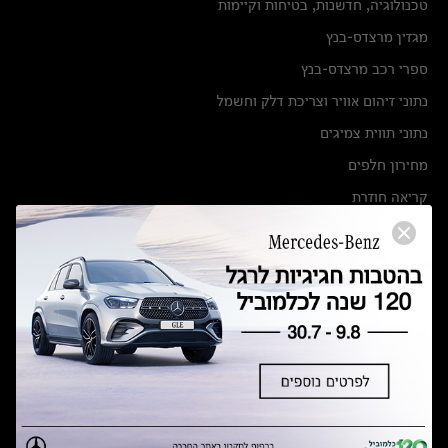
טכנולוגיה, חדשנות, בטיחות וקיימות
מגזין מרצדס-בנץ
ספרי רכב מרצדס-בנץ
נתוני זיהום אוויר וצריכת דלק וחשמל
נתוני תווית צמיגים
מחירון חלפים
קריאה חוזרת
הודעה על הטבות לרכבי מרצדס בהסדר פשרה בתצ 56447-02-19
הסדר פשרה בתצ 56447-02-19
תקנון ימי מכירות 120 לכלמוביל
מצאו אותנו
אולמות תצוגה