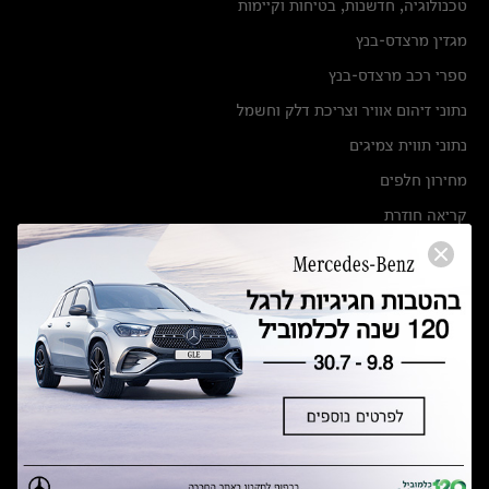
טכנולוגיה, חדשנות, בטיחות וקיימות
מגזין מרצדס-בנץ
ספרי רכב מרצדס-בנץ
נתוני זיהום אוויר וצריכת דלק וחשמל
נתוני תווית צמיגים
מחירון חלפים
קריאה חוזרת
הודעה על הטבות לרכבי מרצדס בהסדר פשרה בתצ 56447-02-19
הסדר פשרה בתצ 56447-02-19
תקנון ימי מכירות 120 לכלמוביל
מצאו אותנו
אולמות תצוגה