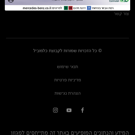
מרכזי שירות
צור קשר
© כל הזכויות שמורות לקבוצת כלמוביל
תנאי שימוש
מדיניות פרטיות
הצהרת נגישות
המידע והנתונים המופיעים באתר זה מתייחסים למגוון