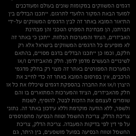
דגמים המשווקים במקומות שונים בעולם ומעודכנים
למועד הבאת המקור הלועדי לתרגום. ייתכנו הבדלים בין
התיאור המובא באתר זה לבין הדגמים המשווקים על-ידי
חברתנו, הן מבחינת המפרט הטכני והן מבחינת
האביזרים, הציוד והמערכות הנלוות. ייתכן כי באתר זה
לא מופיעים כל הדגמים המשווקים בישראל אלא רק
חלקם, וכמו כן ייתכנו הבדלים בדגם מסויים, בהתאם
לשינויים הנעשים מדמן לדמן. חלק מהאביזרים ו/או
המערכות המפורטים באתר זה מצוי רק בחלק מדגמי
הרכבים, אין בפרסום המובא באתר זה כדי לחייב את
היצרן ו/או את החברה בהספקת דגמים שיכללו את כל או
חלק מהאביזרים, הציוד והמערכות המתוארים בו והם
שומרים לעצמם את הזכות לבטל, להוסיף, לשנות
ולשפר, ללא הודעה מוקדמת וללא עידכון באתר זה. נתוני
צריכת הדלק, צריכת החשמל וטווח הנסיעה מתפרסמים
על פי דין לפי בדיקות המעבדה. צריכת הדלק, צריכת
החשמל וטווח הנסיעה בפועל מושפעים, בין היתר, גם