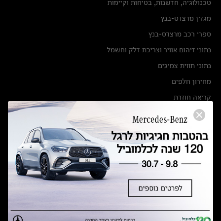
טכנולוגיה, חדשנות, בטיחות וקיימות
מגזין מרצדס-בנץ
ספרי רכב מרצדס-בנץ
נתוני זיהום אוויר וצריכת דלק וחשמל
נתוני תווית צמיגים
מחירון חלפים
קריאה חוזרת
הודעה על הטבות לרכבי מרצדס בהסדר פשרה בתצ 56447-02-19
הסדר פשרה בתצ 56447-02-19
תקנון ימי מכירות 120 לכלמוביל
מצאו אותנו
אולמות תצוגה