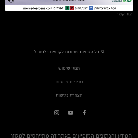
מרכזי שירות
צור קשר
© כל הזכויות שמורות לקבוצת כלמוביל
תנאי שימוש
מדיניות פרטיות
הצהרת נגישות
המידע והנתונים המופיעים באתר זה מתייחסים למגוון