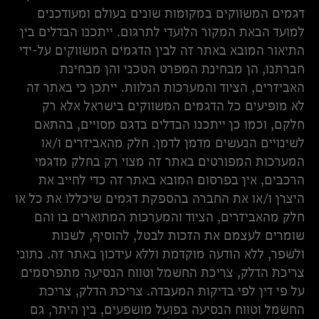
דגמים המשווקים במקומות שונים בעולם ומעודכנים
למועד הבאת המקור הלועדי לתרגום. ייתכנו הבדלים בין
התיאור המובא באתר זה לבין הדגמים המשווקים על-ידי
חברתנו, הן מבחינת המפרט הטכני והן מבחינת
האביזרים, הציוד והמערכות הנלוות. ייתכן כי באתר זה
לא מופיעים כל הדגמים המשווקים בישראל אלא רק
חלקם, וכמו כן ייתכנו הבדלים בדגם מסויים, בהתאם
לשינויים הנעשים מדמן לדמן. חלק מהאביזרים ו/או
המערכות המפורטים באתר זה מצוי רק בחלק מדגמי
הרכבים, אין בפרסום המובא באתר זה כדי לחייב את
היצרן ו/או את החברה בהספקת דגמים שיכללו את כל או
חלק מהאביזרים, הציוד והמערכות המתוארים בו והם
שומרים לעצמם את הזכות לבטל, להוסיף, לשנות
ולשפר, ללא הודעה מוקדמת וללא עידכון באתר זה. נתוני
צריכת הדלק, צריכת החשמל וטווח הנסיעה מתפרסמים
על פי דין לפי בדיקות המעבדה. צריכת הדלק, צריכת
החשמל וטווח הנסיעה בפועל מושפעים, בין היתר, גם