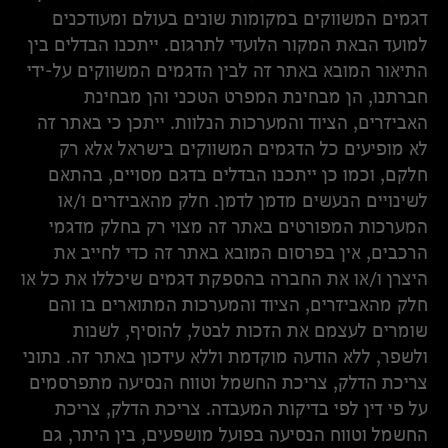
דגמים המשווקים במקומות שונים בעולם ומעודכנים
למועד הבאת המקור הלועדי לתרגום. ייתכנו הבדלים בין
התיאור המובא באתר זה לבין הדגמים המשווקים על-ידי
חברתנו, הן מבחינת המפרט הטכני והן מבחינת
האביזרים, הציוד והמערכות הנלוות. ייתכן כי באתר זה
לא מופיעים כל הדגמים המשווקים בישראל אלא רק
חלקם, וכמו כן ייתכנו הבדלים בדגם מסויים, בהתאם
לשינויים הנעשים מדמן לדמן. חלק מהאביזרים ו/או
המערכות המפורטים באתר זה מצוי רק בחלק מדגמי
הרכבים, אין בפרסום המובא באתר זה כדי לחייב את
היצרן ו/או את החברה בהספקת דגמים שיכללו את כל או
חלק מהאביזרים, הציוד והמערכות המתוארים בו והם
שומרים לעצמם את הזכות לבטל, להוסיף, לשנות
ולשפר, ללא הודעה מוקדמת וללא עידכון באתר זה. נתוני
צריכת הדלק, צריכת החשמל וטווח הנסיעה מתפרסמים
על פי דין לפי בדיקות המעבדה. צריכת הדלק, צריכת
החשמל וטווח הנסיעה בפועל מושפעים, בין היתר, גם