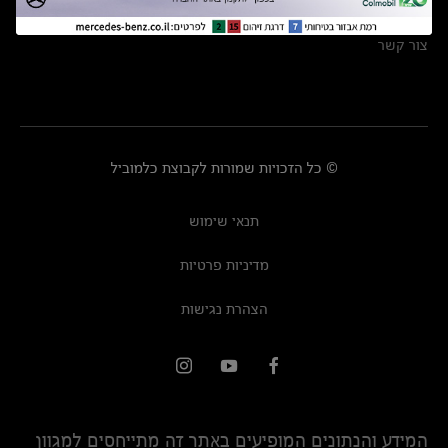
מרכזי שירות
צור קשר
© כל הזכויות שמורות לקבוצת כלמוביל
תנאי שימוש
מדיניות פרטיות
הצהרת נגישות
המידע והנתונים המופיעים באתר זה מתייחסים למגוון