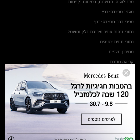
טכנולוגיה, חדשנות, בטיחות וקיימות
מגזין מרצדס-בנץ
ספרי רכב מרצדס-בנץ
נתוני זיהום אוויר וצריכת דלק וחשמל
נתוני תווית צמיגים
מחירון חלפים
קריאה חוזרת
הודעה על הטבות לרכבי מרצדס בהסדר פשרה בתצ 56447-02-19
הסדר פשרה בתצ 56447-02-19
תקנון ימי מכירות 120 לכלמוביל
מצאו אותנו
אולמות תצוגה