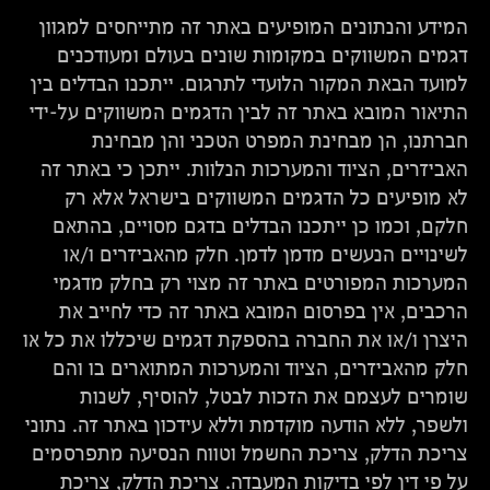
המידע והנתונים המופיעים באתר זה מתייחסים למגוון
דגמים המשווקים במקומות שונים בעולם ומעודכנים
למועד הבאת המקור הלועדי לתרגום. ייתכנו הבדלים בין
התיאור המובא באתר זה לבין הדגמים המשווקים על-ידי
חברתנו, הן מבחינת המפרט הטכני והן מבחינת
האביזרים, הציוד והמערכות הנלוות. ייתכן כי באתר זה
לא מופיעים כל הדגמים המשווקים בישראל אלא רק
חלקם, וכמו כן ייתכנו הבדלים בדגם מסויים, בהתאם
לשינויים הנעשים מדמן לדמן. חלק מהאביזרים ו/או
המערכות המפורטים באתר זה מצוי רק בחלק מדגמי
הרכבים, אין בפרסום המובא באתר זה כדי לחייב את
היצרן ו/או את החברה בהספקת דגמים שיכללו את כל או
חלק מהאביזרים, הציוד והמערכות המתוארים בו והם
שומרים לעצמם את הזכות לבטל, להוסיף, לשנות
ולשפר, ללא הודעה מוקדמת וללא עידכון באתר זה. נתוני
צריכת הדלק, צריכת החשמל וטווח הנסיעה מתפרסמים
על פי דין לפי בדיקות המעבדה. צריכת הדלק, צריכת