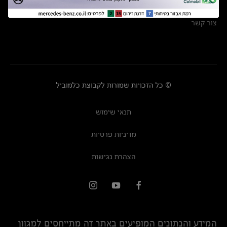
מרכזי שירות
צור קשר
© כל הזכויות שמורות לקבוצת כלמוביל
תנאי שימוש
מדיניות פרטיות
הצהרת נגישות
המידע והנתונים המופיעים באתר זה מתייחסים למגוון