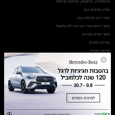
טכנולוגיה, חדשנות, בטיחות וקיימות
מגזין מרצדס-בנץ
ספרי רכב מרצדס-בנץ
נתוני זיהום אוויר וצריכת דלק וחשמל
נתוני תווית צמיגים
מחירון חלפים
קריאה חוזרת
הודעה על הטבות לרכבי מרצדס בהסדר פשרה בתצ 56447-02-19
הסדר פשרה בתצ 56447-02-19
תקנון ימי מכירות 120 לכלמוביל
מצאו אותנו
אולמות תצוגה