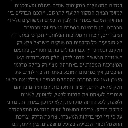
דגמים המשווקים במקומות שונים בעולם ומעודכנים
למועד הבאת המקור הלועדי לתרגום. ייתכנו הבדלים בין
התיאור המובא באתר זה לבין הדגמים המשווקים על-ידי
חברתנו, הן מבחינת המפרט הטכני והן מבחינת
האביזרים, הציוד והמערכות הנלוות. ייתכן כי באתר זה
לא מופיעים כל הדגמים המשווקים בישראל אלא רק
חלקם, וכמו כן ייתכנו הבדלים בדגם מסויים, בהתאם
לשינויים הנעשים מדמן לדמן. חלק מהאביזרים ו/או
המערכות המפורטים באתר זה מצוי רק בחלק מדגמי
הרכבים, אין בפרסום המובא באתר זה כדי לחייב את
היצרן ו/או את החברה בהספקת דגמים שיכללו את כל או
חלק מהאביזרים, הציוד והמערכות המתוארים בו והם
שומרים לעצמם את הזכות לבטל, להוסיף, לשנות
ולשפר, ללא הודעה מוקדמת וללא עידכון באתר זה. נתוני
צריכת הדלק, צריכת החשמל וטווח הנסיעה מתפרסמים
על פי דין לפי בדיקות המעבדה. צריכת הדלק, צריכת
החשמל וטווח הנסיעה בפועל מושפעים, בין היתר, גם