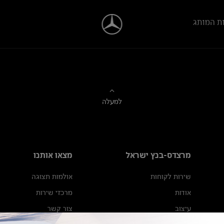
ת המותג
למעלה
מרצדס-בנץ ישראל
מצאו אותנו
שירות לקוחות
אולמות תצוגה
אודות
מרכזי שירות
עיצוב
צור קשר