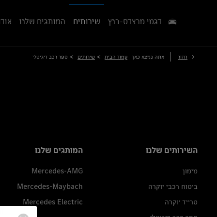
דגמי מרצדס-בנץ
שירותים
המותגים שלנו
אודו
>
>
חזור
אתה נמצא כאן
עמוד הבית
שירותים
ספר רכב דיגיטלי
השירותים שלנו
המותגים שלנו
מימון
Mercedes-AMG
ביטוח רכבי יוקרה
Mercedes-Maybach
טרייד יוקרה
Mercedes Electric