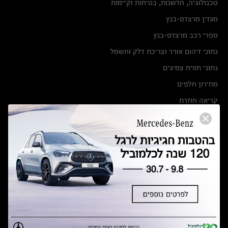
טכנולוגיה, חדשנות, בטיחות וקיימות
מגזין מרצדס-בנץ
ספרי רכב מרצדס-בנץ
נתוני זיהום אוויר וצריכת דלק וחשמל
נתוני תווית צמיגים
מחירון חלפים
קריאה חוזרת
הודעה על הטבות לרכבי מרצדס בהסדר פשרה בתצ 56447-02-19
הסדר פשרה בתצ 56447-02-19
תקנון ימי מכירות 120 לכלמוביל
מצאו אותנו
אולמות תצוגה