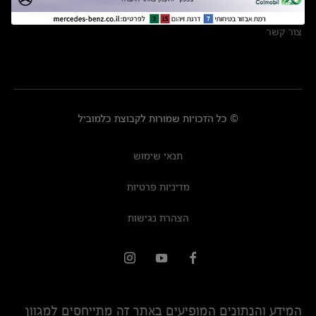
מרכזי שירות
צור קשר
© כל הזכויות שמורות לקבוצת כלמוביל
תנאי שימוש
מדיניות פרטיות
הצהרת נגישות
המידע והנתונים המופיעים באתר זה מתייחסים למגוון