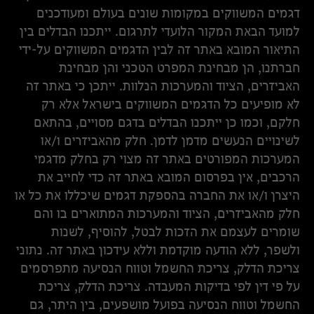
דגמים המשווקים במקומות שונים בעולם ומעודכנים
למועד הבאת המקור הלועדי לתרגום. ייתכנו הבדלים בין
התיאור המובא באתר זה לבין הדגמים המשווקים על-ידי
חברתנו, הן מבחינת המפרט הטכני והן מבחינת
האביזרים, הציוד והמערכות הנלוות. ייתכן כי באתר זה
לא מופיעים כל הדגמים המשווקים בישראל אלא רק
חלקם, וכמו כן ייתכנו הבדלים בדגם מסויים, בהתאם
לשינויים הנעשים מדמן לדמן. חלק מהאביזרים ו/או
המערכות המפורטים באתר זה מצוי רק בחלק מדגמי
הרכבים, אין בפרסום המובא באתר זה כדי לחייב את
היצרן ו/או את החברה בהספקת דגמים שיכללו את כל או
חלק מהאביזרים, הציוד והמערכות המתוארים בו והם
שומרים לעצמם את הזכות לבטל, להוסיף, לשנות
ולשפר, ללא הודעה מוקדמת וללא עידכון באתר זה. נתוני
צריכת הדלק, צריכת החשמל וטווח הנסיעה מתפרסמים
על פי דין לפי בדיקות המעבדה. צריכת הדלק, צריכת
החשמל וטווח הנסיעה בפועל מושפעים, בין היתר, גם